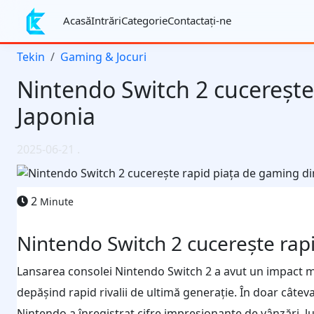
Acasă
Intrări
Categorie
Contactaţi-ne
Tekin
Gaming & Jocuri
Nintendo Switch 2 cucerește
Japonia
2025-06-21
.
2
Minute
Nintendo Switch 2 cucerește rap
Lansarea consolei Nintendo Switch 2 a avut un impact ma
depășind rapid rivalii de ultimă generație. În doar câte
Nintendo a înregistrat cifre impresionante de vânzări, l