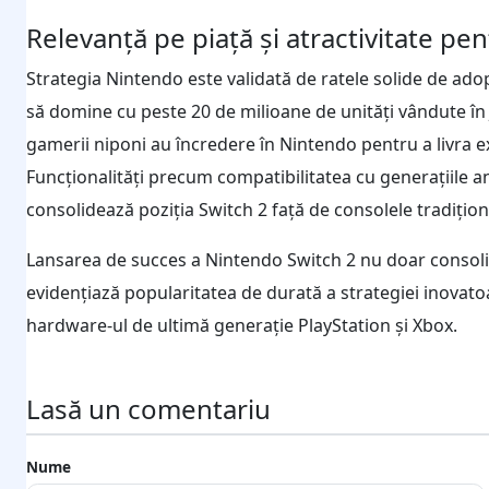
Relevanță pe piață și atractivitate pent
Strategia Nintendo este validată de ratele solide de adop
să domine cu peste 20 de milioane de unități vândute în 
gamerii niponi au încredere în Nintendo pentru a livra exp
Funcționalități precum compatibilitatea cu generațiile ant
consolidează poziția Switch 2 față de consolele tradițion
Lansarea de succes a Nintendo Switch 2 nu doar consolidea
evidențiază popularitatea de durată a strategiei inovat
hardware-ul de ultimă generație PlayStation și Xbox.
Lasă un comentariu
Nume