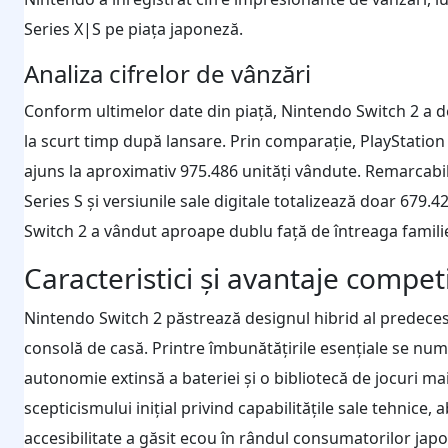
Series X|S pe piața japoneză.
Analiza cifrelor de vânzări
Conform ultimelor date din piață, Nintendo Switch 2 a de
la scurt timp după lansare. Prin comparație, PlayStation 5
ajuns la aproximativ 975.486 unități vândute. Remarcabil 
Series S și versiunile sale digitale totalizează doar 679
Switch 2 a vândut aproape dublu față de întreaga familie
Caracteristici și avantaje compet
Nintendo Switch 2 păstrează designul hibrid al predecesor
consolă de casă. Printre îmbunătățirile esențiale se nu
autonomie extinsă a bateriei și o bibliotecă de jocuri m
scepticismului inițial privind capabilitățile sale tehnice, 
accesibilitate a găsit ecou în rândul consumatorilor japo