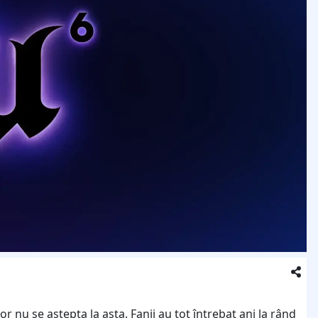
nu se aștepta la asta. Fanii au tot întrebat ani la rând