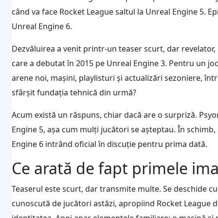
când va face Rocket League saltul la Unreal Engine 5. E
Unreal Engine 6.
Dezvăluirea a venit printr-un teaser scurt, dar revelato
care a debutat în 2015 pe Unreal Engine 3. Pentru un jo
arene noi, mașini, playlisturi și actualizări sezoniere, î
sfârșit fundația tehnică din urmă?
Acum există un răspuns, chiar dacă are o surpriză. Psyo
Engine 5, așa cum mulți jucători se așteptau. În schimb, 
Engine 6 intrând oficial în discuție pentru prima dată.
Ce arată de fapt primele ima
Teaserul este scurt, dar transmite multe. Se deschide cu
cunoscută de jucători astăzi, apropiind Rocket League de 
identitatea. Apoi apar elementele familiare: o mașină ș