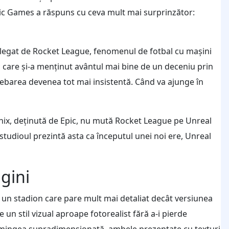
pic Games a răspuns cu ceva mult mai surprinzător:
r, legat de Rocket League, fenomenul de fotbal cu mașini
c care și-a menținut avântul mai bine de un deceniu prin
ntrebarea devenea tot mai insistentă. Când va ajunge în
nix, deținută de Epic, nu mută Rocket League pe Unreal
studioul prezintă asta ca începutul unei noi ere, Unreal
gini
 un stadion care pare mult mai detaliat decât versiunea
un stil vizual aproape fotorealist fără a-i pierde
i mingea supradimensionată, ambele prezentate cu texturi