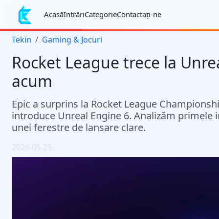
Acasă
Intrări
Categorie
Contactaţi-ne
Tekin
Gaming & Jocuri
Rocket League trece la Unre
acum
Epic a surprins la Rocket League Championship
introduce Unreal Engine 6. Analizăm primele ima
unei ferestre de lansare clare.
2026-05-25
.