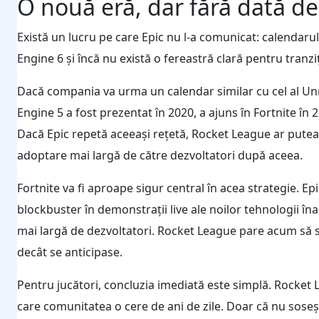
O nouă eră, dar fără dată de
Există un lucru pe care Epic nu l-a comunicat: calendaru
Engine 6 și încă nu există o fereastră clară pentru tranz
Dacă compania va urma un calendar similar cu cel al Unr
Engine 5 a fost prezentat în 2020, a ajuns în Fortnite în 
Dacă Epic repetă aceeași rețetă, Rocket League ar putea 
adoptare mai largă de către dezvoltatori după aceea.
Fortnite va fi aproape sigur central în acea strategie. Ep
blockbuster în demonstrații live ale noilor tehnologii î
mai largă de dezvoltatori. Rocket League pare acum să 
decât se anticipase.
Pentru jucători, concluzia imediată este simplă. Rocket 
care comunitatea o cere de ani de zile. Doar că nu soseș