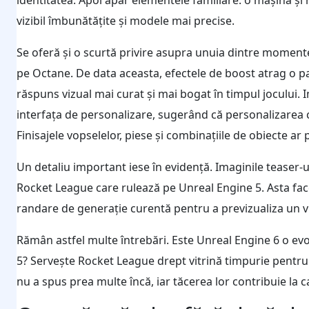
vizibil îmbunătățite și modele mai precise.
Se oferă și o scurtă privire asupra unuia dintre moment
pe Octane. De data aceasta, efectele de boost atrag o pa
răspuns vizual mai curat și mai bogat în timpul jocului. I
interfața de personalizare, sugerând că personalizarea c
Finisajele vopselelor, piese și combinațiile de obiecte ar
Un detaliu important iese în evidență. Imaginile teaser-ul
Rocket League care rulează pe Unreal Engine 5. Asta face
randare de generație curentă pentru a previzualiza un vi
Rămân astfel multe întrebări. Este Unreal Engine 6 o evo
5? Servește Rocket League drept vitrină timpurie pentru 
nu a spus prea multe încă, iar tăcerea lor contribuie la c