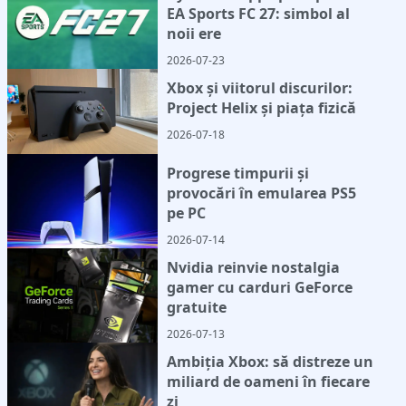
EA Sports FC 27: simbol al
noii ere
2026-07-23
Xbox și viitorul discurilor:
Project Helix și piața fizică
2026-07-18
Progrese timpurii și
provocări în emularea PS5
pe PC
2026-07-14
Nvidia reinvie nostalgia
gamer cu carduri GeForce
gratuite
2026-07-13
Ambiția Xbox: să distreze un
miliard de oameni în fiecare
zi