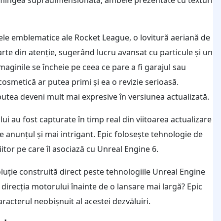
ele emblematice ale Rocket League, o lovitură aeriană de
rte din atenție, sugerând lucru avansat cu particule și un
maginile se încheie pe ceea ce pare a fi garajul sau
osmetică ar putea primi și ea o revizie serioasă.
 putea deveni mult mai expresive în versiunea actualizată.
ui au fost capturate în timp real din viitoarea actualizare
 anunțul și mai intrigant. Epic folosește tehnologie de
itor pe care îl asociază cu Unreal Engine 6.
luție construită direct peste tehnologiile Unreal Engine
direcția motorului înainte de o lansare mai largă? Epic
aracterul neobișnuit al acestei dezvăluiri.