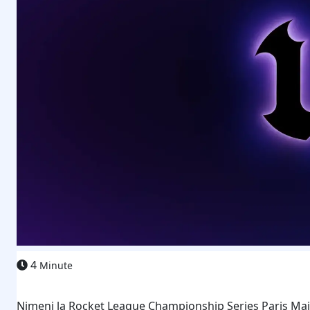
4
Minute
Nimeni la Rocket League Championship Series Paris Major 