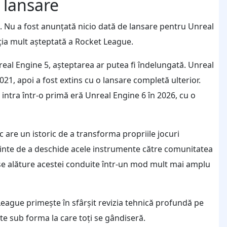
 lansare
l. Nu a fost anunțată nicio dată de lansare pentru Unreal
iția mult așteptată a Rocket League.
eal Engine 5, așteptarea ar putea fi îndelungată. Unreal
2021, apoi a fost extins cu o lansare completă ulterior.
intra într-o primă eră Unreal Engine 6 în 2026, cu o
ic are un istoric de a transforma propriile jocuri
nainte de a deschide acele instrumente către comunitatea
se alăture acestei conduite într-un mod mult mai amplu
League primește în sfârșit revizia tehnică profundă pe
te sub forma la care toți se gândiseră.