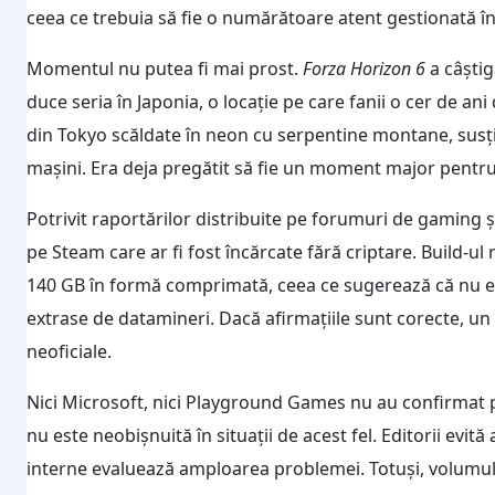
ceea ce trebuia să fie o numărătoare atent gestionată în
Momentul nu putea fi mai prost.
Forza Horizon 6
a câștig
duce seria în Japonia, o locație pe care fanii o cer de ani 
din Tokyo scăldate în neon cu serpentine montane, susțin
mașini. Era deja pregătit să fie un moment major pentru
Potrivit raportărilor distribuite pe forumuri de gaming ș
pe Steam care ar fi fost încărcate fără criptare. Build-ul
140 GB în formă comprimată, ceea ce sugerează că nu es
extrase de datamineri. Dacă afirmațiile sunt corecte, un 
neoficiale.
Nici Microsoft, nici Playground Games nu au confirmat p
nu este neobișnuită în situații de acest fel. Editorii evit
interne evaluează amploarea problemei. Totuși, volumul d