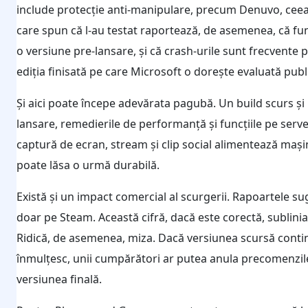
include protecție anti-manipulare, precum Denuvo, ceea c
care spun că l-au testat raportează, de asemenea, că funcț
o versiune pre-lansare, și că crash-urile sunt frecvente pe
ediția finisată pe care Microsoft o dorește evaluată publ
Și aici poate începe adevărata pagubă. Un build scurs și 
lansare, remedierile de performanță și funcțiile pe serv
captură de ecran, stream și clip social alimentează mași
poate lăsa o urmă durabilă.
Există și un impact comercial al scurgerii. Rapoartele s
doar pe Steam. Această cifră, dacă este corectă, sublini
Ridică, de asemenea, miza. Dacă versiunea scursă contin
înmulțesc, unii cumpărători ar putea anula precomenzil
versiunea finală.