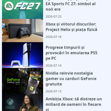
EA Sports FC 27: simbol al
noii ere
2026-07-23
Xbox și viitorul discurilor:
Project Helix și piața fizică
2026-07-18
Progrese timpurii și
provocări în emularea PS5
pe PC
2026-07-14
Nvidia reinvie nostalgia
gamer cu carduri GeForce
gratuite
2026-07-13
Ambiția Xbox: să distreze un
miliard de oameni în fiecare
zi