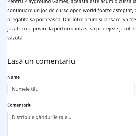
Pentru Playground Games, aceasta este acum o cursă la fel
continuare un joc de curse open world foarte așteptat, cu
pregătită să pornească. Dar între acum și lansare, va tre
jucători cu privire la performanță și să protejeze jocul d
văzută.
Lasă un comentariu
Nume
Comentariu