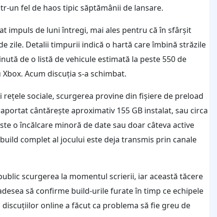
tr-un fel de haos tipic săptămânii de lansare.
at impuls de luni întregi, mai ales pentru că în sfârșit
de zile. Detalii timpurii indică o hartă care îmbină străzile
ută de o listă de vehicule estimată la peste 550 de
 Xbox. Acum discuția s-a schimbat.
i rețele sociale, scurgerea provine din fișiere de preload
 raportat cântărește aproximativ 155 GB instalat, sau circa
te o încălcare minoră de date sau doar câteva active
build complet al jocului este deja transmis prin canale
ublic scurgerea la momentul scrierii, iar această tăcere
ă adesea să confirme build-urile furate în timp ce echipele
iscuțiilor online a făcut ca problema să fie greu de