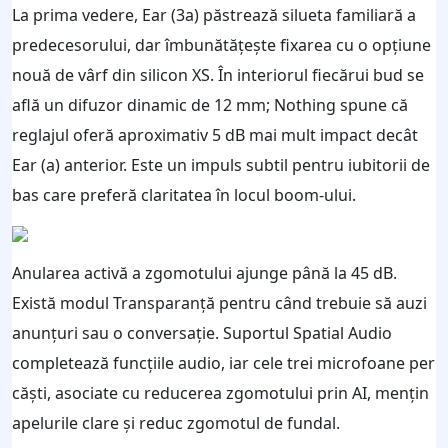
La prima vedere, Ear (3a) păstrează silueta familiară a
predecesorului, dar îmbunătățește fixarea cu o opțiune
nouă de vârf din silicon XS. În interiorul fiecărui bud se
află un difuzor dinamic de 12 mm; Nothing spune că
reglajul oferă aproximativ 5 dB mai mult impact decât
Ear (a) anterior. Este un impuls subtil pentru iubitorii de
bas care preferă claritatea în locul boom-ului.
Anularea activă a zgomotului ajunge până la 45 dB.
Există modul Transparanță pentru când trebuie să auzi
anunțuri sau o conversație. Suportul Spatial Audio
completează funcțiile audio, iar cele trei microfoane per
căști, asociate cu reducerea zgomotului prin AI, mențin
apelurile clare și reduc zgomotul de fundal.