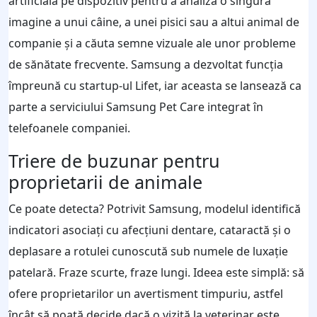
artificială pe dispozitiv pentru a analiza o singură
imagine a unui câine, a unei pisici sau a altui animal de
companie și a căuta semne vizuale ale unor probleme
de sănătate frecvente. Samsung a dezvoltat funcția
împreună cu startup-ul Lifet, iar aceasta se lansează ca
parte a serviciului Samsung Pet Care integrat în
telefoanele companiei.
Triere de buzunar pentru
proprietarii de animale
Ce poate detecta? Potrivit Samsung, modelul identifică
indicatori asociați cu afecțiuni dentare, cataractă și o
deplasare a rotulei cunoscută sub numele de luxație
patelară. Fraze scurte, fraze lungi. Ideea este simplă: să
ofere proprietarilor un avertisment timpuriu, astfel
încât să poată decide dacă o vizită la veterinar este