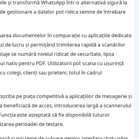
le și transformă WhatsApp într-o alternativă sigură la
i de gestionare a datelor pot ridica semne de întrebare
narea documentelor în comparație cu aplicațiile dedicate
l de lucru și permițând trimiterea rapidă a scanărilor
ntaje se numără nivelul ridicat de securitate, lipsa
tul nativ pentru PDF. Utilizatorii pot scana cu ușurință
u colegi, clienți sau prieteni, totul în cadrul
oziția pe piața competitivă a aplicațiilor de mesagerie și
ta beneficiază de acces, introducerea largă a scannerului
uncția este așteptată să fie disponibilă tuturor
alizarea perioadei de testare.
ză și noi teme de culoare pentru interfața chat-urilor,