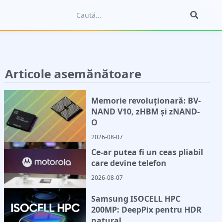
Articole asemănătoare
Memorie revoluționară: BV-
NAND V10, zHBM și zNAND-
O
2026-08-07
Ce-ar putea fi un ceas pliabil
care devine telefon
2026-08-07
Samsung ISOCELL HPC
200MP: DeepPix pentru HDR
natural