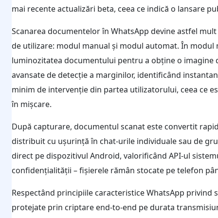
mai recente actualizări beta, ceea ce indică o lansare pu
Scanarea documentelor în WhatsApp devine astfel mult ma
de utilizare: modul manual și modul automat. În modul man
luminozitatea documentului pentru a obține o imagine d
avansate de detecție a marginilor, identificând instant
minim de intervenție din partea utilizatorului, ceea ce e
în mișcare.
După capturare, documentul scanat este convertit rapid
distribuit cu ușurință în chat-urile individuale sau de gr
direct pe dispozitivul Android, valorificând API-ul siste
confidențialității – fișierele rămân stocate pe telefon pân
Respectând principiile caracteristice WhatsApp privind 
protejate prin criptare end-to-end pe durata transmisiunii