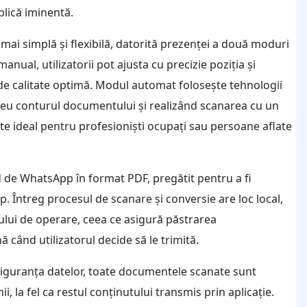
blică iminentă.
i simplă și flexibilă, datorită prezenței a două moduri
ual, utilizatorii pot ajusta cu precizie poziția și
e calitate optimă. Modul automat folosește tehnologii
aneu conturul documentului și realizând scanarea cu un
ste ideal pentru profesioniști ocupați sau persoane aflate
 de WhatsApp în format PDF, pregătit pentru a fi
up. Întreg procesul de scanare și conversie are loc local,
mului de operare, ceea ce asigură păstrarea
ă când utilizatorul decide să le trimită.
siguranța datelor, toate documentele scanate sunt
, la fel ca restul conținutului transmis prin aplicație.