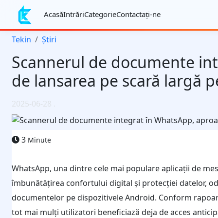
Acasă
Intrări
Categorie
Contactaţi-ne
Tekin
Știri
Scannerul de documente int
de lansarea pe scară largă 
2025-06-28
.
3
Minute
WhatsApp, una dintre cele mai populare aplicații de mesa
îmbunătățirea confortului digital și protecției datelor, 
documentelor pe dispozitivele Android. Conform rapoartel
tot mai mulți utilizatori beneficiază deja de acces antici