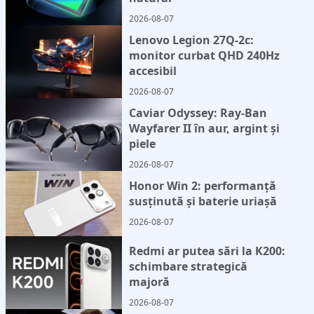
2026-08-07
Lenovo Legion 27Q-2c:
monitor curbat QHD 240Hz
accesibil
2026-08-07
Caviar Odyssey: Ray-Ban
Wayfarer II în aur, argint și
piele
2026-08-07
Honor Win 2: performanță
susținută și baterie uriașă
2026-08-07
Redmi ar putea sări la K200:
schimbare strategică
majoră
2026-08-07