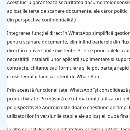
Acest lucru garantează securitatea documentelor sensibi
aplicațiile terțe de scanare documente, ale căror politic
din perspectiva confidențialității.
Integrarea funcției direct în WhatsApp simplifică gestio
pentru scanare documente, eliminând barierele din fluxu
direct în conversațiile existente. Printre principalele ava
necesității instalării unor aplicații suplimentare și supor
contracte, chitanțe sau formulare și le pot partaja rapid c
ecosistemului familiar oferit de WhatsApp.
Prin această funcționalitate, WhatsApp își consolidează p
productivitate. Pe măsură ce tot mai mulți utilizatori be
pe dispozitivele Android este doar o chestiune de timp. F
utilizatorilor în versiunile stabile ale aplicației, după fin
În alte noutăți legate de WhatsApp, compania Meta testea