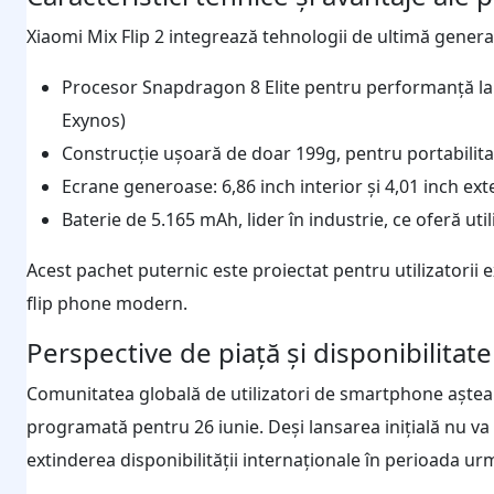
Xiaomi Mix Flip 2 integrează tehnologii de ultimă generaț
Procesor Snapdragon 8 Elite pentru performanță la cel
Exynos)
Construcție ușoară de doar 199g, pentru portabili
Ecrane generoase: 6,86 inch interior și 4,01 inch ex
Baterie de 5.165 mAh, lider în industrie, ce oferă uti
Acest pachet puternic este proiectat pentru utilizatorii
flip phone modern.
Perspective de piață și disponibilitat
Comunitatea globală de utilizatori de smartphone așteap
programată pentru 26 iunie. Deși lansarea inițială nu va 
extinderea disponibilității internaționale în perioada ur