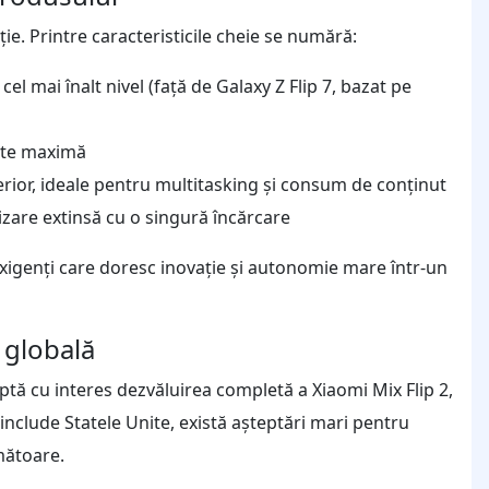
ie. Printre caracteristicile cheie se numără:
 mai înalt nivel (față de Galaxy Z Flip 7, bazat pe
tate maximă
terior, ideale pentru multitasking și consum de conținut
lizare extinsă cu o singură încărcare
 exigenți care doresc inovație și autonomie mare într-un
e globală
tă cu interes dezvăluirea completă a Xiaomi Mix Flip 2,
include Statele Unite, există așteptări mari pentru
mătoare.