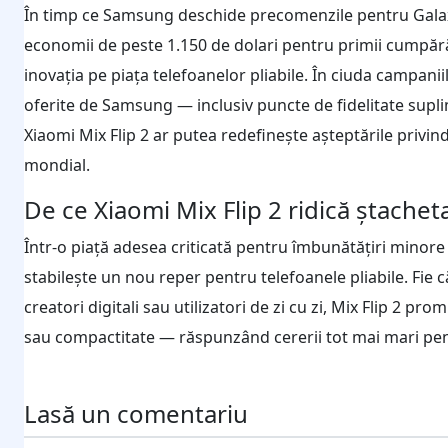
În timp ce Samsung deschide precomenzile pentru Galaxy Z
economii de peste 1.150 de dolari pentru primii cumpără
inovația pe piața telefoanelor pliabile. În ciuda campan
oferite de Samsung — inclusiv puncte de fidelitate sup
Xiaomi Mix Flip 2 ar putea redefinește așteptările privind
mondial.
De ce Xiaomi Mix Flip 2 ridică ștachet
Într-o piață adesea criticată pentru îmbunătățiri minore 
stabilește un nou reper pentru telefoanele pliabile. Fie c
creatori digitali sau utilizatori de zi cu zi, Mix Flip 2
sau compactitate — răspunzând cererii tot mai mari pentr
Lasă un comentariu