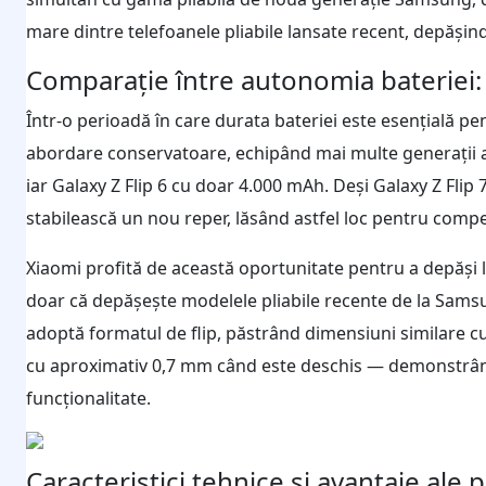
mare dintre telefoanele pliabile lansate recent, depășin
Comparație între autonomia bateriei
Într-o perioadă în care durata bateriei este esențială p
abordare conservatoare, echipând mai multe generații al
iar Galaxy Z Flip 6 cu doar 4.000 mAh. Deși Galaxy Z Fli
stabilească un nou reper, lăsând astfel loc pentru compet
Xiaomi profită de această oportunitate pentru a depăși li
doar că depășește modelele pliabile recente de la Samsu
adoptă formatul de flip, păstrând dimensiuni similare cu
cu aproximativ 0,7 mm când este deschis — demonstrând
funcționalitate.
Caracteristici tehnice și avantaje ale 