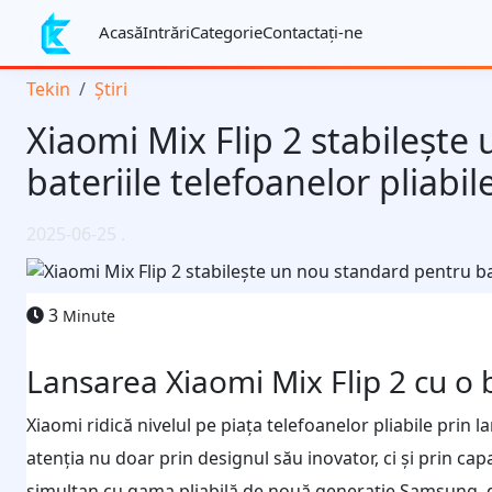
Acasă
Intrări
Categorie
Contactaţi-ne
Tekin
Știri
Xiaomi Mix Flip 2 stabilește
bateriile telefoanelor pliabil
2025-06-25
.
3
Minute
Lansarea Xiaomi Mix Flip 2 cu o b
Xiaomi ridică nivelul pe piața telefoanelor pliabile prin
atenția nu doar prin designul său inovator, ci și prin capa
simultan cu gama pliabilă de nouă generație Samsung, d