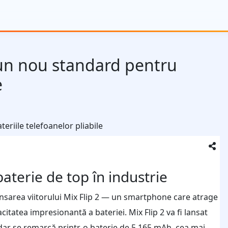
 un nou standard pentru
e
aterie de top în industrie
 lansarea viitorului Mix Flip 2 — un smartphone care atrage
citatea impresionantă a bateriei. Mix Flip 2 va fi lansat
ar se remarcă printr-o baterie de 5.165 mAh, cea mai