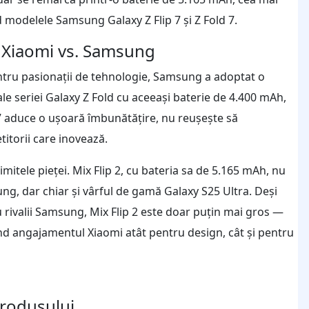
d modelele Samsung Galaxy Z Flip 7 și Z Fold 7.
: Xiaomi vs. Samsung
entru pasionații de tehnologie, Samsung a adoptat o
e seriei Galaxy Z Fold cu aceeași baterie de 4.400 mAh,
p 7 aduce o ușoară îmbunătățire, nu reușește să
itorii care inovează.
mitele pieței. Mix Flip 2, cu bateria sa de 5.165 mAh, nu
ng, dar chiar și vârful de gamă Galaxy S25 Ultra. Deși
 rivalii Samsung, Mix Flip 2 este doar puțin mai gros —
 angajamentul Xiaomi atât pentru design, cât și pentru
produsului