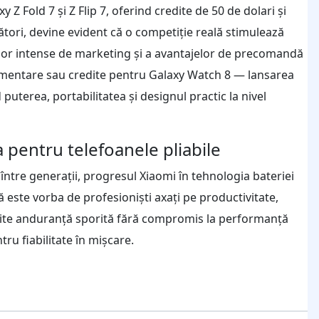
 Fold 7 și Z Flip 7, oferind credite de 50 de dolari și
tori, devine evident că o competiție reală stimulează
iilor intense de marketing și a avantajelor de precomandă
limentare sau credite pentru Galaxy Watch 8 — lansarea
 puterea, portabilitatea și designul practic la nivel
a pentru telefoanele pliabile
între generații, progresul Xiaomi în tehnologia bateriei
ă este vorba de profesioniști axați pe productivitate,
 promite anduranță sporită fără compromis la performanță
u fiabilitate în mișcare.