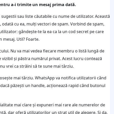
pentru a-i trimite un mesaj prima dată.
 sugestii sau liste căutabile cu nume de utilizator. Această
, odată cu ea, mulți vectori de spam. Vorbind de spam,
lizator: gândește-te la ea ca la un cod secret pe care
n mesaj. Util? Foarte.
jocului. Nu va mai vedea fiecare membru o listă lungă de
 vizibil și păstra numărul privat. Acest lucru contează
u vrei ca străini să te sune mai târziu.
osește mai târziu. WhatsApp va notifica utilizatorii când
r, dacă păzești un handle, acționează rapid când butonul
ialitate mai clare și expuneri mai rare ale numerelor de
ță, dar oferă utilizatorilor un strat util de alegere. Și da,