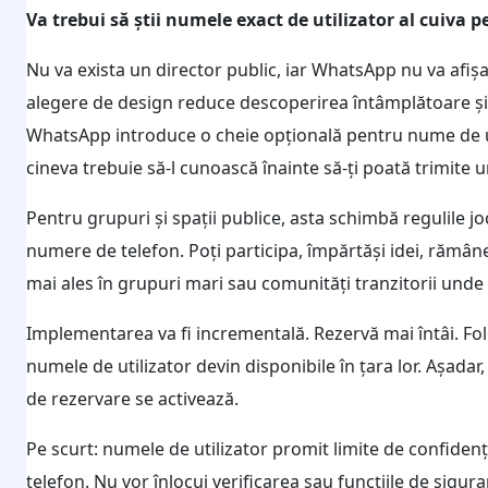
Va trebui să știi numele exact de utilizator al cuiva 
Nu va exista un director public, iar WhatsApp nu va afișa
alegere de design reduce descoperirea întâmplătoare și
WhatsApp introduce o cheie opțională pentru nume de uti
cineva trebuie să-l cunoască înainte să-ți poată trimite u
Pentru grupuri și spații publice, asta schimbă regulile 
numere de telefon. Poți participa, împărtăși idei, rămâne
mai ales în grupuri mari sau comunități tranzitorii unde n
Implementarea va fi incrementală. Rezervă mai întâi. Fol
numele de utilizator devin disponibile în țara lor. Așada
de rezervare se activează.
Pe scurt: numele de utilizator promit limite de confidenț
telefon. Nu vor înlocui verificarea sau funcțiile de siguran