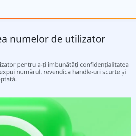
a numelor de utilizator
ator pentru a-ți îmbunătăți confidențialitatea
ți expui numărul, revendica handle-uri scurte și
eptată.