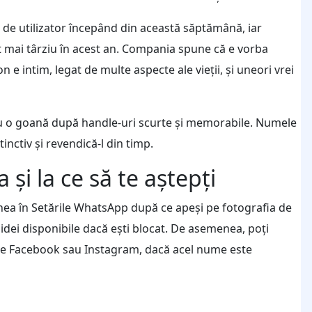
de utilizator începând din această săptămână, iar
 mai târziu în acest an. Compania spune că e vorba
 e intim, legat de multe aspecte ale vieții, și uneori vrei
ntru o goană după handle-uri scurte și memorabile. Numele
inctiv și revendică-l din timp.
și la ce să te aștepți
unea în Setările WhatsApp după ce apeși pe fotografia de
 idei disponibile dacă ești blocat. De asemenea, poți
i pe Facebook sau Instagram, dacă acel nume este