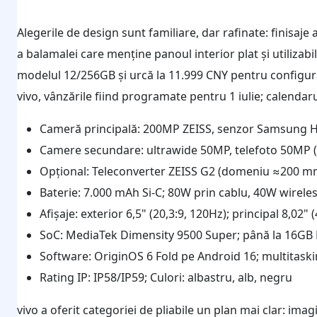
Alegerile de design sunt familiare, dar rafinate: finisaje a
a balamalei care menține panoul interior plat și utilizabi
modelul 12/256GB și urcă la 11.999 CNY pentru configur
vivo, vânzările fiind programate pentru 1 iulie; calendar
Cameră principală: 200MP ZEISS, senzor Samsung H
Camere secundare: ultrawide 50MP, telefoto 50MP (
Opțional: Teleconverter ZEISS G2 (domeniu ≈200 m
Baterie: 7.000 mAh Si-C; 80W prin cablu, 40W wirele
Afișaje: exterior 6,5" (20,3:9, 120Hz); principal 8,02" 
SoC: MediaTek Dimensity 9500 Super; până la 16GB 
Software: OriginOS 6 Fold pe Android 16; multitas
Rating IP: IP58/IP59; Culori: albastru, alb, negru
vivo a oferit categoriei de pliabile un plan mai clar: ima