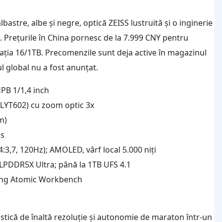
lbastre, albe și negre, optică ZEISS lustruită și o inginerie
l. Prețurile în China pornesc de la 7.999 CNY pentru
ația 16/1TB. Precomenzile sunt deja active în magazinul
ul global nu a fost anunțat.
PB 1/1,4 inch
LYT602) cu zoom optic 3x
m)
ss
(4:3,7, 120Hz); AMOLED, vârf local 5.000 niți
LPDDR5X Ultra; până la 1TB UFS 4.1
king Atomic Workbench
gistică de înaltă rezoluție și autonomie de maraton într-un