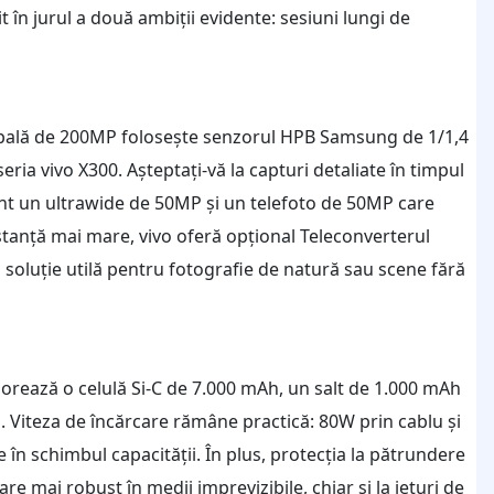
 în jurul a două ambiții evidente: sesiuni lungi de
ncipală de 200MP folosește senzorul HPB Samsung de 1/1,4
ria vivo X300. Așteptați-vă la capturi detaliate în timpul
nt un ultrawide de 50MP și un telefoto de 50MP care
tanță mai mare, vivo oferă opțional Teleconverterul
soluție utilă pentru fotografie de natură sau scene fără
rează o celulă Si-C de 7.000 mAh, un salt de 1.000 mAh
ă. Viteza de încărcare rămâne practică: 80W prin cablu și
e în schimbul capacității. În plus, protecția la pătrundere
are mai robust în medii imprevizibile, chiar și la jeturi de