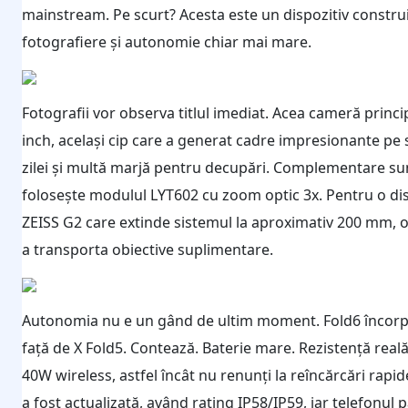
mainstream. Pe scurt? Acesta este un dispozitiv construit
fotografiere și autonomie chiar mai mare.
Fotografii vor observa titlul imediat. Acea cameră pri
inch, același cip care a generat cadre impresionante pe se
zilei și multă marjă pentru decupări. Complementare su
folosește modulul LYT602 cu zoom optic 3x. Pentru o dis
ZEISS G2 care extinde sistemul la aproximativ 200 mm, o 
a transporta obiective suplimentare.
Autonomia nu e un gând de ultim moment. Fold6 încorpo
față de X Fold5. Contează. Baterie mare. Rezistență real
40W wireless, astfel încât nu renunți la reîncărcări rapid
a fost actualizată, având rating IP58/IP59, iar telefonul p