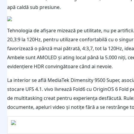
apă caldă sub presiune.
Tehnologia de afișare mizează pe utilitate, nu pe artifici
20,3:9 la 120Hz, pentru utilizare confortabilă cu o singu
favorizează o pânză mai pătrată, 4:3,7, tot la 120Hz, ideal
Ambele sunt AMOLED și ating local până la 5.000 niți, ceea
evidențiere HDR convingătoare când ai nevoie.
La interior se află MediaTek Dimensity 9500 Super, asoc
stocare UFS 4.1. vivo livrează Fold6 cu OriginOS 6 Fold 
de multitasking creat pentru experiența desfăcută. Rulezi
documente, apeluri video și notițe fără a se restrânge to