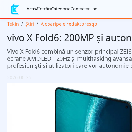
Acasă
Intrări
Categorie
Contactaţi-ne
Tekin
Știri
Alosaripe e redaktoresqo
vivo X Fold6: 200MP și auton
Vivo X Fold6 combină un senzor principal ZEI
ecrane AMOLED 120Hz și multitasking avansat c
profesioniști și utilizatori care vor autonomie 
2026-06-26
.