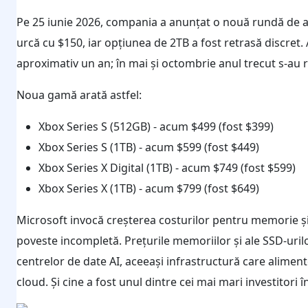
Pe 25 iunie 2026, compania a anunțat o nouă rundă de aj
urcă cu $150, iar opțiunea de 2TB a fost retrasă discret
aproximativ un an; în mai și octombrie anul trecut s-au 
Noua gamă arată astfel:
Xbox Series S (512GB) - acum $499 (fost $399)
Xbox Series S (1TB) - acum $599 (fost $449)
Xbox Series X Digital (1TB) - acum $749 (fost $599)
Xbox Series X (1TB) - acum $799 (fost $649)
Microsoft invocă creșterea costurilor pentru memorie și 
poveste incompletă. Prețurile memoriilor și ale SSD-urilo
centrelor de date AI, aceeași infrastructură care alimente
cloud. Și cine a fost unul dintre cei mai mari investitori