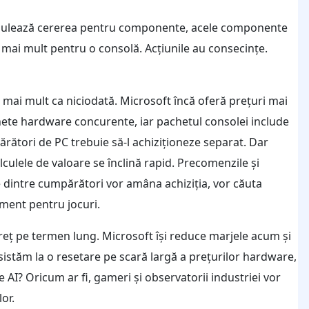
d stimulează cererea pentru componente, acele componente
 mai mult pentru o consolă. Acțiunile au consecințe.
 mai mult ca niciodată. Microsoft încă oferă prețuri mai
hete hardware concurente, iar pachetul consolei include
ărători de PC trebuie să-l achiziționeze separat. Dar
ulele de valoare se înclină rapid. Precomenzile și
e dintre cumpărători vor amâna achiziția, vor căuta
ment pentru jocuri.
preț pe termen lung. Microsoft își reduce marjele acum și
istăm la o resetare pe scară largă a prețurilor hardware,
I? Oricum ar fi, gameri și observatorii industriei vor
or.