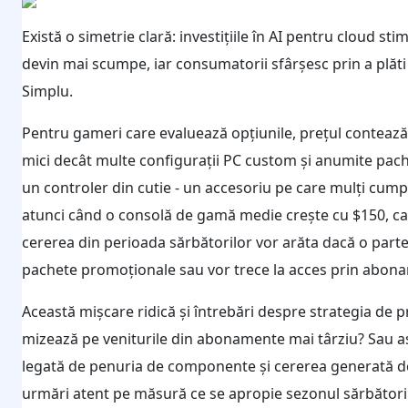
Există o simetrie clară: investițiile în AI pentru clou
devin mai scumpe, iar consumatorii sfârșesc prin a plăti
Simplu.
Pentru gameri care evaluează opțiunile, prețul contează
mici decât multe configurații PC custom și anumite pac
un controler din cutie - un accesoriu pe care mulți cump
atunci când o consolă de gamă medie crește cu $150, calc
cererea din perioada sărbătorilor vor arăta dacă o part
pachete promoționale sau vor trece la acces prin abona
Această mișcare ridică și întrebări despre strategia de 
mizează pe veniturile din abonamente mai târziu? Sau as
legată de penuria de componente și cererea generată de A
urmări atent pe măsură ce se apropie sezonul sărbătoril