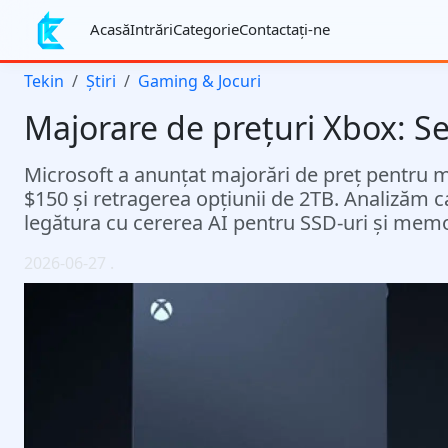
Acasă
Intrări
Categorie
Contactaţi-ne
Tekin
Știri
Gaming & Jocuri
Majorare de prețuri Xbox: Se
Microsoft a anunțat majorări de preț pentru mo
$150 și retragerea opțiunii de 2TB. Analizăm 
legătura cu cererea AI pentru SSD-uri și memo
2026-06-27
.