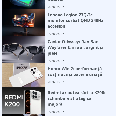
2026-08-07
Lenovo Legion 27Q-2c:
monitor curbat QHD 240Hz
accesibil
2026-08-07
Caviar Odyssey: Ray-Ban
Wayfarer II în aur, argint și
piele
2026-08-07
Honor Win 2: performanță
susținută și baterie uriașă
2026-08-07
Redmi ar putea sări la K200:
schimbare strategică
majoră
2026-08-07