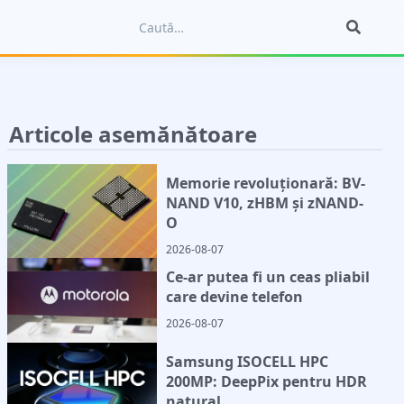
Articole asemănătoare
Memorie revoluționară: BV-
NAND V10, zHBM și zNAND-
O
2026-08-07
Ce-ar putea fi un ceas pliabil
care devine telefon
2026-08-07
Samsung ISOCELL HPC
200MP: DeepPix pentru HDR
natural