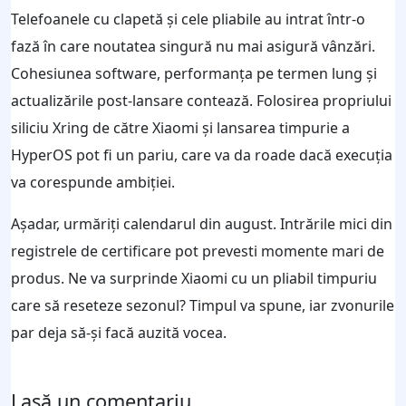
Telefoanele cu clapetă și cele pliabile au intrat într-o
fază în care noutatea singură nu mai asigură vânzări.
Cohesiunea software, performanța pe termen lung și
actualizările post-lansare contează. Folosirea propriului
siliciu Xring de către Xiaomi și lansarea timpurie a
HyperOS pot fi un pariu, care va da roade dacă execuția
va corespunde ambiției.
Așadar, urmăriți calendarul din august. Intrările mici din
registrele de certificare pot prevesti momente mari de
produs. Ne va surprinde Xiaomi cu un pliabil timpuriu
care să reseteze sezonul? Timpul va spune, iar zvonurile
par deja să-și facă auzită vocea.
Lasă un comentariu