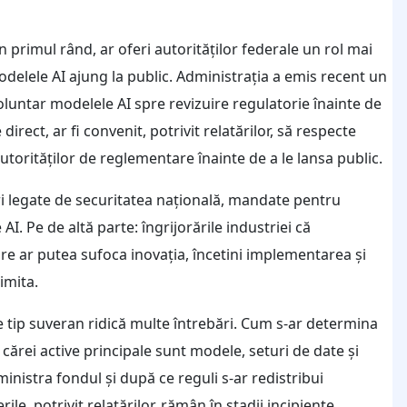
 primul rând, ar oferi autorităților federale un rol mai
elele AI ajung la public. Administrația a emis recent un
voluntar modelele AI spre revizuire regulatorie înainte de
ect, ar fi convenit, potrivit relatărilor, să respecte
utorităților de reglementare înainte de a le lansa public.
ri legate de securitatea națională, mandate pentru
I. Pe de altă parte: îngrijorările industriei că
re ar putea sufoca inovația, încetini implementarea și
imita.
de tip suveran ridică multe întrebări. Cum s-ar determina
 cărei active principale sunt modele, seturi de date și
inistra fondul și după ce reguli s-ar redistribui
le, potrivit relatărilor, rămân în stadii incipiente.