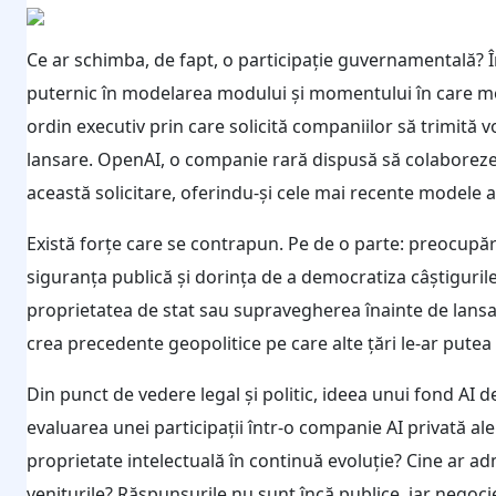
Ce ar schimba, de fapt, o participație guvernamentală? În
puternic în modelarea modului și momentului în care mod
ordin executiv prin care solicită companiilor să trimită 
lansare. OpenAI, o companie rară dispusă să colaboreze dir
această solicitare, oferindu-și cele mai recente modele a
Există forțe care se contrapun. Pe de o parte: preocupă
siguranța publică și dorința de a democratiza câștigurile A
proprietatea de stat sau supravegherea înainte de lansa
crea precedente geopolitice pe care alte țări le-ar putea 
Din punct de vedere legal și politic, ideea unui fond AI 
evaluarea unei participații într-o companie AI privată ale
proprietate intelectuală în continuă evoluție? Cine ar adm
veniturile? Răspunsurile nu sunt încă publice, iar negocieri