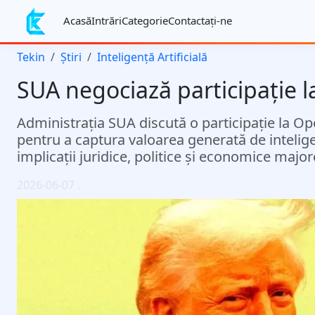
Acasă
Intrări
Categorie
Contactaţi-ne
Tekin
Știri
Inteligență Artificială
SUA negociază participație l
Administrația SUA discută o participație la Op
pentru a captura valoarea generată de inteligenț
implicații juridice, politice și economice major
2026-06-07
.