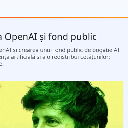
a OpenAI și fond public
enAI și crearea unui fond public de bogăție AI
a artificială și a o redistribui cetățenilor;
e.