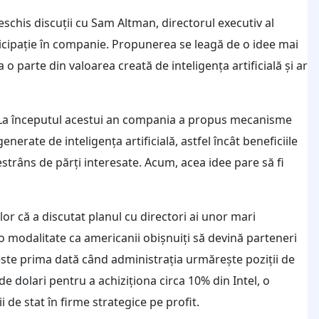
schis discuții cu Sam Altman, directorul executiv al
ticipație în companie. Propunerea se leagă de o idee mai
o parte din valoarea creată de inteligența artificială și ar
AI. La începutul acestui an compania a propus mecanisme
nerate de inteligența artificială, astfel încât beneficiile
estrâns de părți interesate. Acum, acea idee pare să fi
lor că a discutat planul cu directori ai unor mari
o modalitate ca americanii obișnuiți să devină parteneri
este prima dată când administrația urmărește poziții de
de dolari pentru a achiziționa circa 10% din Intel, o
 de stat în firme strategice pe profit.