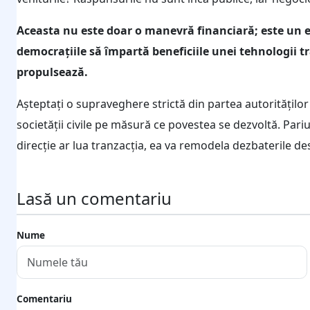
Aceasta nu este doar o manevră financiară; este un 
democrațiile să împartă beneficiile unei tehnologii t
propulsează.
Așteptați o supraveghere strictă din partea autoritățilo
societății civile pe măsură ce povestea se dezvoltă. Pariu
direcție ar lua tranzacția, ea va remodela dezbaterile desp
Lasă un comentariu
Nume
Comentariu