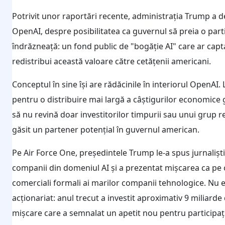
Potrivit unor raportări recente, administrația Trump a de
OpenAI, despre posibilitatea ca guvernul să preia o par
îndrăzneață: un fond public de "bogăție AI" care ar capta 
redistribui această valoare către cetățenii americani.
Conceptul în sine își are rădăcinile în interiorul Open
pentru o distribuire mai largă a câștigurilor economice ge
să nu revină doar investitorilor timpurii sau unui grup r
găsit un partener potențial în guvernul american.
Pe Air Force One, președintele Trump le-a spus jurnaliști
companii din domeniul AI și a prezentat mișcarea ca pe 
comerciali formali ai marilor companii tehnologice. Nu 
acționariat: anul trecut a investit aproximativ 9 miliarde 
mișcare care a semnalat un apetit nou pentru participații