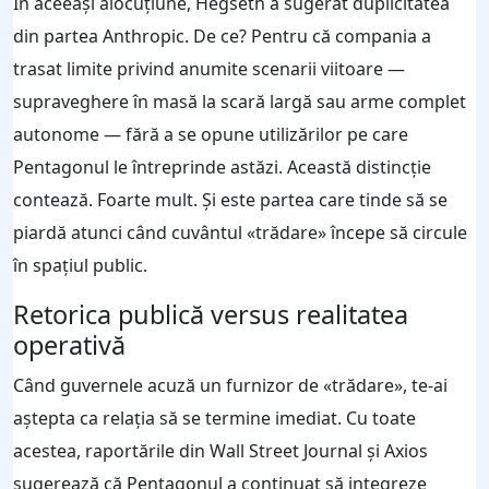
În aceeași alocuțiune, Hegseth a sugerat duplicitatea
din partea Anthropic. De ce? Pentru că compania a
trasat limite privind anumite scenarii viitoare —
supraveghere în masă la scară largă sau arme complet
autonome — fără a se opune utilizărilor pe care
Pentagonul le întreprinde astăzi. Această distincție
contează. Foarte mult. Și este partea care tinde să se
piardă atunci când cuvântul «trădare» începe să circule
în spațiul public.
Retorica publică versus realitatea
operativă
Când guvernele acuză un furnizor de «trădare», te‑ai
aștepta ca relația să se termine imediat. Cu toate
acestea, raportările din Wall Street Journal și Axios
sugerează că Pentagonul a continuat să integreze