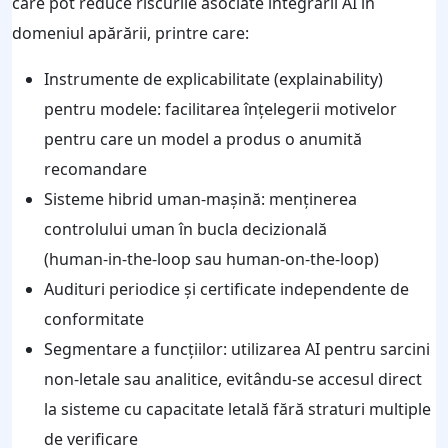
care pot reduce riscurile asociate integrării AI în
domeniul apărării, printre care:
Instrumente de explicabilitate (explainability)
pentru modele: facilitarea înțelegerii motivelor
pentru care un model a produs o anumită
recomandare
Sisteme hibrid uman‑mașină: menținerea
controlului uman în bucla decizională
(human‑in‑the‑loop sau human‑on‑the‑loop)
Audituri periodice și certificate independente de
conformitate
Segmentare a funcțiilor: utilizarea AI pentru sarcini
non‑letale sau analitice, evitându‑se accesul direct
la sisteme cu capacitate letală fără straturi multiple
de verificare