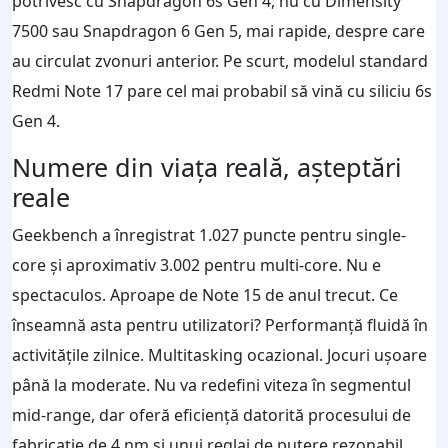
potrivesc cu Snapdragon 6s Gen 4, nu cu Dimensity
7500 sau Snapdragon 6 Gen 5, mai rapide, despre care
au circulat zvonuri anterior. Pe scurt, modelul standard
Redmi Note 17 pare cel mai probabil să vină cu siliciu 6s
Gen 4.
Numere din viața reală, așteptări
reale
Geekbench a înregistrat 1.027 puncte pentru single-
core și aproximativ 3.002 pentru multi-core. Nu e
spectaculos. Aproape de Note 15 de anul trecut. Ce
înseamnă asta pentru utilizatori? Performanță fluidă în
activitățile zilnice. Multitasking ocazional. Jocuri ușoare
până la moderate. Nu va redefini viteza în segmentul
mid-range, dar oferă eficiență datorită procesului de
fabricație de 4 nm și unui reglaj de putere rezonabil.