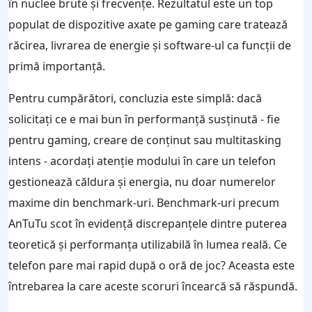
în nuclee brute și frecvențe. Rezultatul este un top
populat de dispozitive axate pe gaming care tratează
răcirea, livrarea de energie și software-ul ca funcții de
primă importanță.
Pentru cumpărători, concluzia este simplă: dacă
solicitați ce e mai bun în performanță susținută - fie
pentru gaming, creare de conținut sau multitasking
intens - acordați atenție modului în care un telefon
gestionează căldura și energia, nu doar numerelor
maxime din benchmark-uri. Benchmark-uri precum
AnTuTu scot în evidență discrepanțele dintre puterea
teoretică și performanța utilizabilă în lumea reală. Ce
telefon pare mai rapid după o oră de joc? Aceasta este
întrebarea la care aceste scoruri încearcă să răspundă.