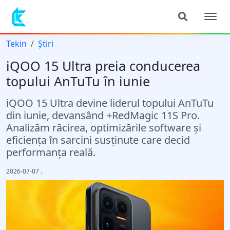
Tekin
Știri
iQOO 15 Ultra preia conducerea
topului AnTuTu în iunie
iQOO 15 Ultra devine liderul topului AnTuTu
din iunie, devansând +RedMagic 11S Pro.
Analizăm răcirea, optimizările software și
eficiența în sarcini susținute care decid
performanța reală.
2026-07-07
.