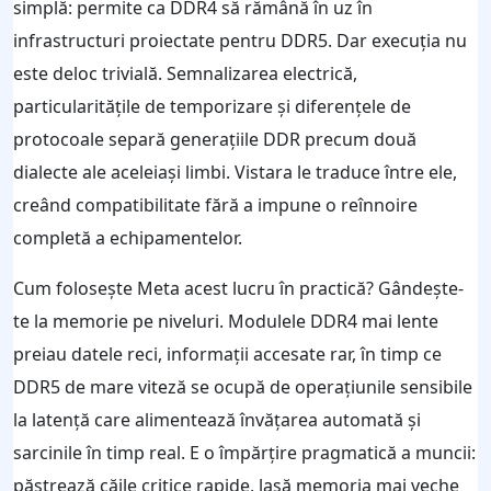
simplă: permite ca DDR4 să rămână în uz în
infrastructuri proiectate pentru DDR5. Dar execuția nu
este deloc trivială. Semnalizarea electrică,
particularitățile de temporizare și diferențele de
protocoale separă generațiile DDR precum două
dialecte ale aceleiași limbi. Vistara le traduce între ele,
creând compatibilitate fără a impune o reînnoire
completă a echipamentelor.
Cum folosește Meta acest lucru în practică? Gândește-
te la memorie pe niveluri. Modulele DDR4 mai lente
preiau datele reci, informații accesate rar, în timp ce
DDR5 de mare viteză se ocupă de operațiunile sensibile
la latență care alimentează învățarea automată și
sarcinile în timp real. E o împărțire pragmatică a muncii:
păstrează căile critice rapide, lasă memoria mai veche