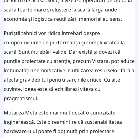
de lucru de acasă. Soluția vizează operatori de cloud la
scară foarte mare și clustere la scară largă unde
economia și logistica reutilizării memoriei au sens.
Puriștii tehnici vor ridica întrebări despre
compromisurile de performanță și complexitatea la
scară. Sunt întrebări valide. Dar există și dovezi că
punțile proiectate cu atenție, precum Vistara, pot aduce
îmbunătățiri semnificative în utilizarea resurselor fără a
afecta grav debitul pentru sarcinile critice. Cu alte
cuvinte, ideea este să echilibrezi viteza cu
pragmatismul.
Mutarea Meta este mai mult decât o curiozitate
inginerească. Este o reamintire că sustenabilitatea
hardware-ului poate fi obținută prin proiectare