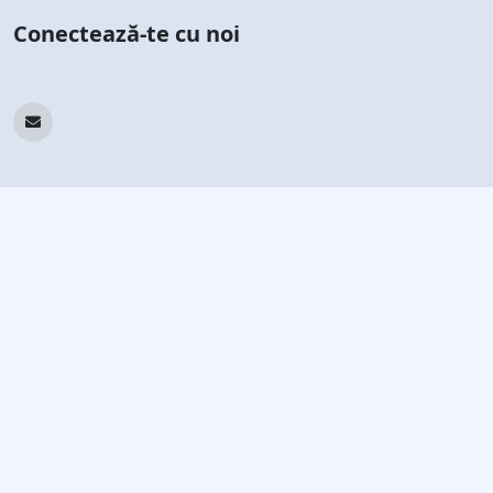
Conectează-te cu noi
Abonează-te la newsletterul nostru
Rămâi la curent cu cele mai recente știri și oferte
Abonează-te
© 2026 Tekin. Toate drepturile rezervate.