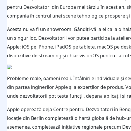
pentru Dezvoltatori din Europa mai târziu în acest an, si
compania în centrul unei scene tehnologice prospere și
Acesta nu va fi un showroom. Gândiți-vă la el ca la o hală 
un singur loc. Dezvoltatorii vor putea participa la ateli
Apple: iOS pe iPhone, iPadOS pe tablete, macOS pe desk
dispozitive de streaming și chiar visionOS pentru calcul s
Probleme reale, oameni reali. Întâlnirile individuale și s
din partea inginerilor Apple și a experților de produs. V
unde dezvoltatorii pot testa funcții, depana aplicații și 
Apple operează deja Centre pentru Dezvoltatori în Beng
locație din Berlin completează o hartă globală de hub-uri
asemenea, completează inițiative regionale precum Dev