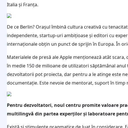
Italia și Franța.
De ce Berlin? Orașul îmbină cultura creativă cu tenacitat
independente, startup-uri ambițioase și editori cu experi
internaționale obțin un punct de sprijin în Europa. În ori
Materialele de presă ale Apple menționează atât scara, câ
în medie 150 de milioane de utilizatori săptămânal anul 
dezvoltatorii pot proiecta, dar pentru a le atinge este 
documentație. Este nevoie de mentorat, suport în timp re
Pentru dezvoltatori, noul centru promite valoare pract
multilingvă din partea experților și laboratoare pentr
Există și stimulente pragmatice de luat în considerare. Ec