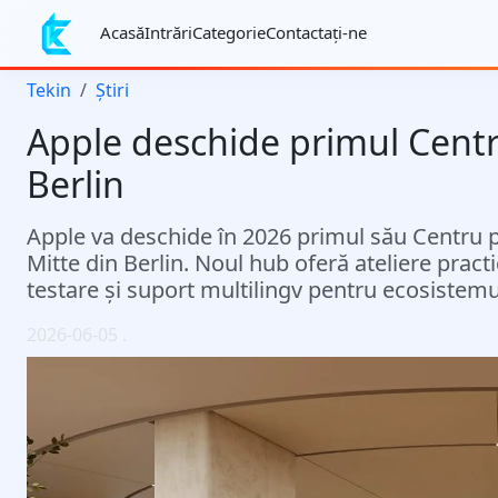
Acasă
Intrări
Categorie
Contactaţi-ne
Tekin
Știri
Apple deschide primul Centr
Berlin
Apple va deschide în 2026 primul său Centru pe
Mitte din Berlin. Noul hub oferă ateliere prac
testare și suport multilingv pentru ecosistemul
2026-06-05
.