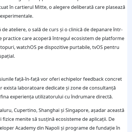
tuat în cartierul Mitte, o alegere deliberată care plasează
 experimentale.
de ateliere, o sală de curs și o clinică de depanare într-
ere practice care acoperă întregul ecosistem de platforme
topuri, watchOS pe dispozitive purtabile, tvOS pentru
pațial.
esiunile față-în-față vor oferi echipelor feedback concret
or exista laboratoare dedicate și zone de consultanță
rafina experiența utilizatorului cu îndrumare directă.
aluru, Cupertino, Shanghai și Singapore, așadar această
 fizice menite să susțină ecosisteme de aplicații. De
eloper Academy din Napoli și programe de fundație în