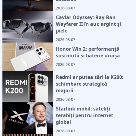
2026-08-07
Caviar Odyssey: Ray-Ban
Wayfarer II în aur, argint și
piele
2026-08-07
Honor Win 2: performanță
susținută și baterie uriașă
2026-08-07
Redmi ar putea sări la K200:
schimbare strategică
majoră
2026-08-07
Starlink mobil: sateliți
terabiți pentru internet
global
2026-08-07