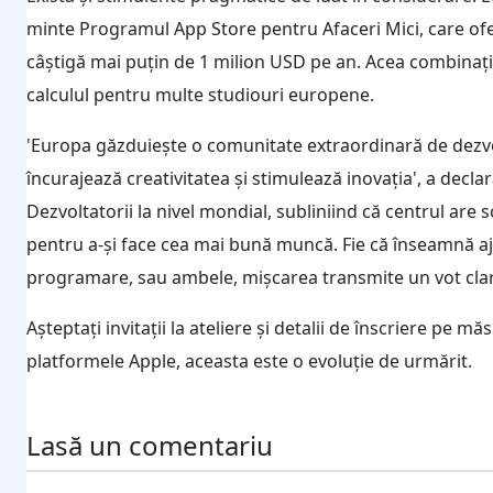
minte Programul App Store pentru Afaceri Mici, care ofe
câștigă mai puțin de 1 milion USD pe an. Acea combinați
calculul pentru multe studiouri europene.
'Europa găzduiește o comunitate extraordinară de dezvol
încurajează creativitatea și stimulează inovația', a decl
Dezvoltatorii la nivel mondial, subliniind că centrul are
pentru a-și face cea mai bună muncă. Fie că înseamnă aju
programare, sau ambele, mișcarea transmite un vot clar 
Așteptați invitații la ateliere și detalii de înscriere pe
platformele Apple, aceasta este o evoluție de urmărit.
Lasă un comentariu