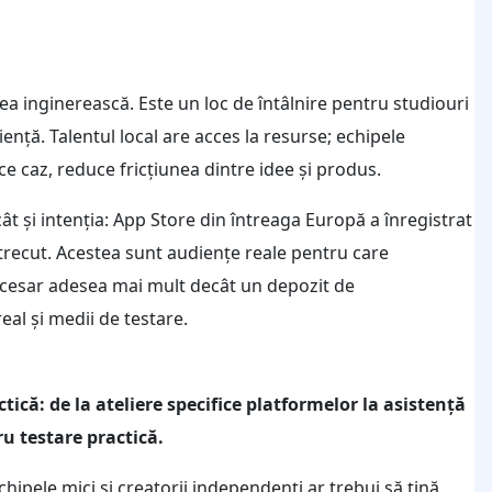
ea inginerească. Este un loc de întâlnire pentru studiouri
ență. Talentul local are acces la resurse; echipele
ce caz, reduce fricțiunea dintre idee și produs.
t și intenția: App Store din întreaga Europă a înregistrat
trecut. Acestea sunt audiențe reale pentru care
necesar adesea mai mult decât un depozit de
al și medii de testare.
ică: de la ateliere specifice platformelor la asistență
u testare practică.
hipele mici și creatorii independenți ar trebui să țină