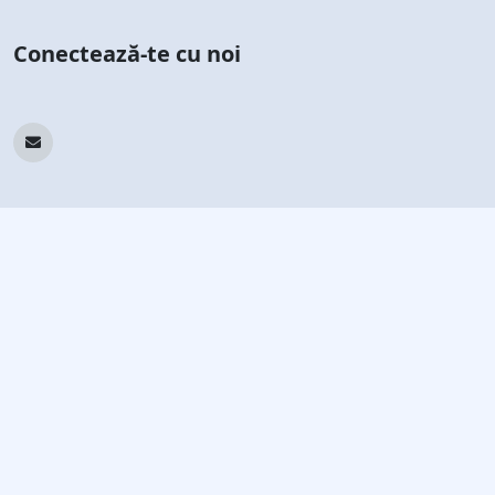
Conectează-te cu noi
Abonează-te la newsletterul nostru
Rămâi la curent cu cele mai recente știri și oferte
Abonează-te
© 2026 Tekin. Toate drepturile rezervate.