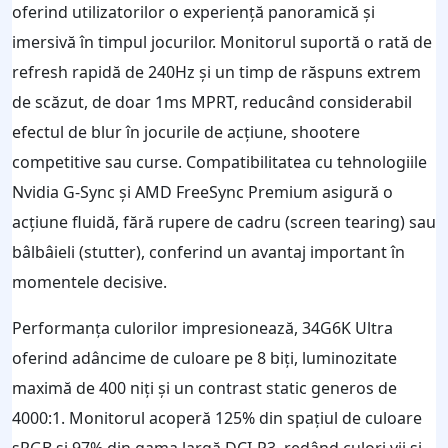
oferind utilizatorilor o experiență panoramică și
imersivă în timpul jocurilor. Monitorul suportă o rată de
refresh rapidă de 240Hz și un timp de răspuns extrem
de scăzut, de doar 1ms MPRT, reducând considerabil
efectul de blur în jocurile de acțiune, shootere
competitive sau curse. Compatibilitatea cu tehnologiile
Nvidia G-Sync și AMD FreeSync Premium asigură o
acțiune fluidă, fără rupere de cadru (screen tearing) sau
bâlbâieli (stutter), conferind un avantaj important în
momentele decisive.
Performanța culorilor impresionează, 34G6K Ultra
oferind adâncime de culoare pe 8 biți, luminozitate
maximă de 400 niți și un contrast static generos de
4000:1. Monitorul acoperă 125% din spațiul de culoare