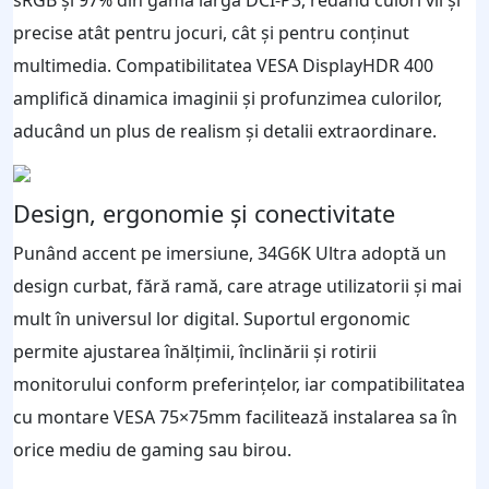
sRGB și 97% din gama largă DCI-P3, redând culori vii și
precise atât pentru jocuri, cât și pentru conținut
multimedia. Compatibilitatea VESA DisplayHDR 400
amplifică dinamica imaginii și profunzimea culorilor,
aducând un plus de realism și detalii extraordinare.
Design, ergonomie și conectivitate
Punând accent pe imersiune, 34G6K Ultra adoptă un
design curbat, fără ramă, care atrage utilizatorii și mai
mult în universul lor digital. Suportul ergonomic
permite ajustarea înălțimii, înclinării și rotirii
monitorului conform preferințelor, iar compatibilitatea
cu montare VESA 75×75mm facilitează instalarea sa în
orice mediu de gaming sau birou.