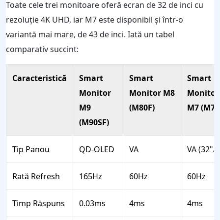
Toate cele trei monitoare oferă ecran de 32 de inci cu
rezoluție 4K UHD, iar M7 este disponibil și într-o
variantă mai mare, de 43 de inci. Iată un tabel
comparativ succint:
Caracteristică
Smart
Smart
Smart
Monitor
Monitor M8
Monitor
M9
(M80F)
M7 (M70
(M90SF)
Tip Panou
QD-OLED
VA
VA (32"/4
Rată Refresh
165Hz
60Hz
60Hz
Timp Răspuns
0.03ms
4ms
4ms