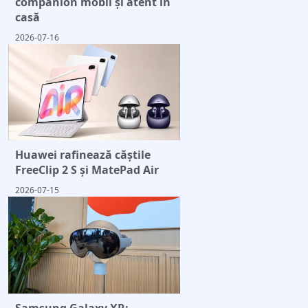
companion mobil și atent în
casă
2026-07-16
Huawei rafinează căștile
FreeClip 2 S și MatePad Air
2026-07-15
Samsung Galaxy XR: