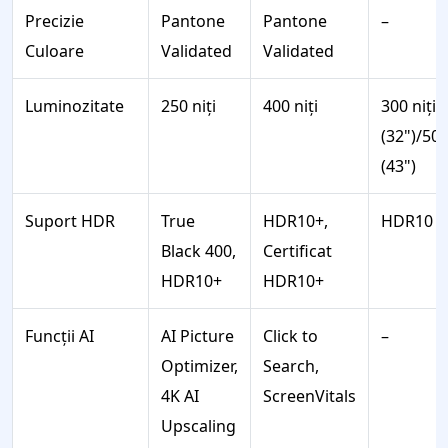
Precizie
Pantone
Pantone
–
Culoare
Validated
Validated
Luminozitate
250 niți
400 niți
300 niți
(32")/50
(43")
Suport HDR
True
HDR10+,
HDR10
Black 400,
Certificat
HDR10+
HDR10+
Funcții AI
AI Picture
Click to
–
Optimizer,
Search,
4K AI
ScreenVitals
Upscaling