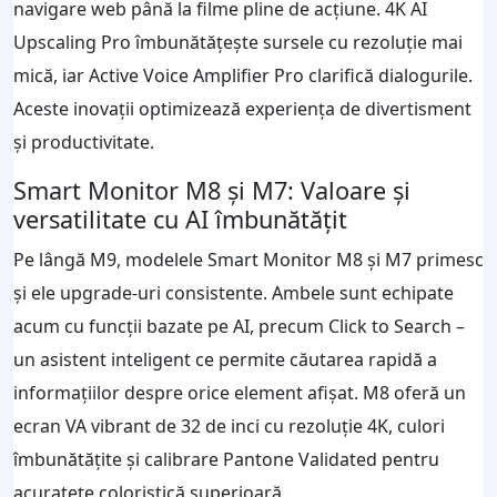
navigare web până la filme pline de acțiune. 4K AI
Upscaling Pro îmbunătățește sursele cu rezoluție mai
mică, iar Active Voice Amplifier Pro clarifică dialogurile.
Aceste inovații optimizează experiența de divertisment
și productivitate.
Smart Monitor M8 și M7: Valoare și
versatilitate cu AI îmbunătățit
Pe lângă M9, modelele Smart Monitor M8 și M7 primesc
și ele upgrade-uri consistente. Ambele sunt echipate
acum cu funcții bazate pe AI, precum Click to Search –
un asistent inteligent ce permite căutarea rapidă a
informațiilor despre orice element afișat. M8 oferă un
ecran VA vibrant de 32 de inci cu rezoluție 4K, culori
îmbunătățite și calibrare Pantone Validated pentru
acuratețe coloristică superioară.