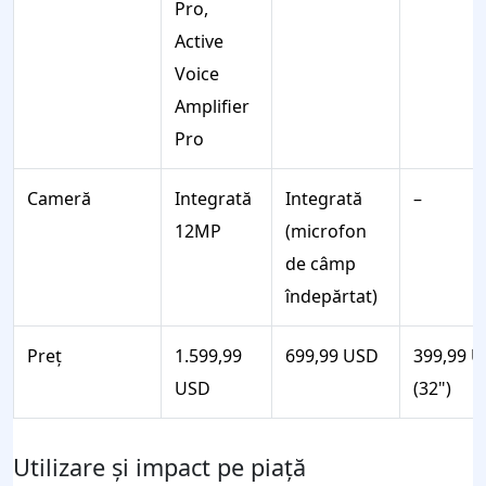
Pro,
Active
Voice
Amplifier
Pro
Cameră
Integrată
Integrată
–
12MP
(microfon
de câmp
îndepărtat)
Preț
1.599,99
699,99 USD
399,99 
USD
(32")
Utilizare și impact pe piață