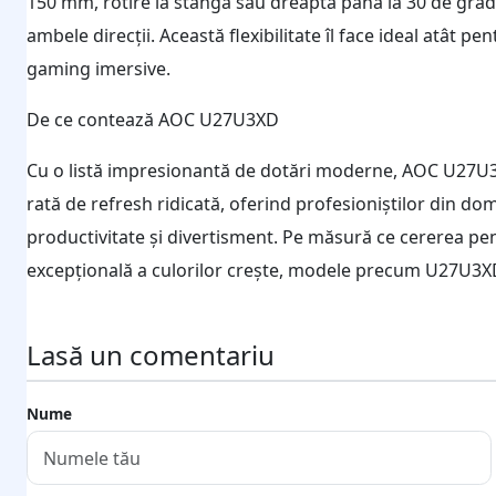
150 mm, rotire la stânga sau dreapta până la 30 de grade, 
ambele direcții. Această flexibilitate îl face ideal atât p
gaming imersive.
De ce contează AOC U27U3XD
Cu o listă impresionantă de dotări moderne, AOC U27U
rată de refresh ridicată, oferind profesioniștilor din do
productivitate și divertisment. Pe măsură ce cererea pen
excepțională a culorilor crește, modele precum U27U3X
Lasă un comentariu
Nume