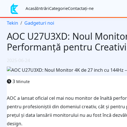
Acasă
Intrări
Categorie
Contactaţi-ne
Tekin
Gadgeturi noi
AOC U27U3XD: Noul Monitor 
Performanță pentru Creativi
2025-06-24
.
3
Minute
AOC a lansat oficial cel mai nou monitor de înaltă per
pentru profesioniștii din domeniul creativ, cât și pentru 
prețul și data lansării monitorului nu au fost încă dezvă
design.