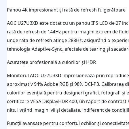
Panou 4K impresionant și rată de refresh fulgerătoare
AOC U27U3XD este dotat cu un panou IPS LCD de 27 inch
rată de refresh de 144Hz pentru imagini extrem de fluid
unde rata de refresh atinge 288Hz, asigurând o experienț
tehnologia Adaptive-Sync, efectele de tearing și sacadar
Acuratețe profesională a culorilor și HDR
Monitorul AOC U27U3XD impresionează prin reproducere
aproximativ 94% Adobe RGB și 98% DCI-P3. Calibrarea din
culorilor esențială pentru designeri grafici, fotografi ș
certificare VESA DisplayHDR 400, un raport de contrast s
nits, livrând imagini vii și detaliate, indiferent de condiți
Funcții avansate pentru confortul ochilor și conectivitat