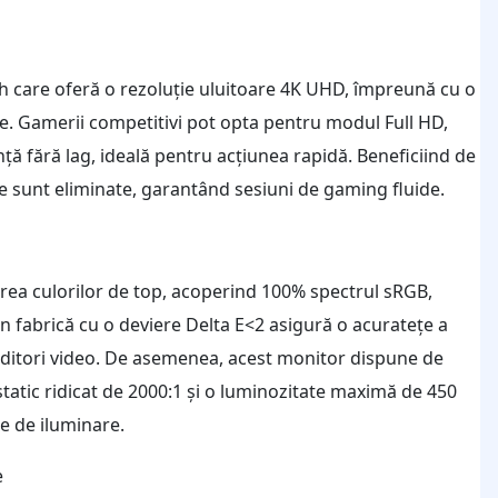
 care oferă o rezoluție uluitoare 4K UHD, împreună cu o
e. Gamerii competitivi pot opta pentru modul Full HD,
ă fără lag, ideală pentru acțiunea rapidă. Beneficiind de
e sunt eliminate, garantând sesiuni de gaming fluide.
a culorilor de top, acoperind 100% spectrul sRGB,
 fabrică cu o deviere Delta E<2 asigură o acuratețe a
i editori video. De asemenea, acest monitor dispune de
tatic ridicat de 2000:1 și o luminozitate maximă de 450
ile de iluminare.
e