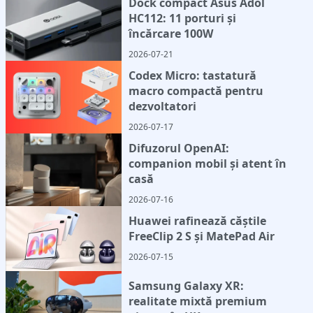
Dock compact Asus Adol
HC112: 11 porturi și
încărcare 100W
2026-07-21
Codex Micro: tastatură
macro compactă pentru
dezvoltatori
2026-07-17
Difuzorul OpenAI:
companion mobil și atent în
casă
2026-07-16
Huawei rafinează căștile
FreeClip 2 S și MatePad Air
2026-07-15
Samsung Galaxy XR:
realitate mixtă premium