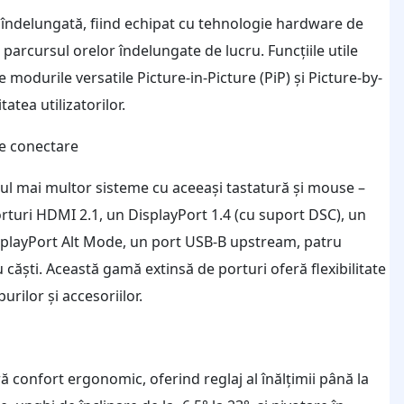
îndelungată, fiind echipat cu tehnologie hardware de
 parcursul orelor îndelungate de lucru. Funcțiile utile
odurile versatile Picture-in-Picture (PiP) și Picture-by-
atea utilizatorilor.
de conectare
l mai multor sisteme cu aceeași tastatură și mouse –
turi HDMI 2.1, un DisplayPort 1.4 (cu suport DSC), un
splayPort Alt Mode, un port USB-B upstream, patru
ăști. Această gamă extinsă de porturi oferă flexibilitate
ilor și accesoriilor.
 confort ergonomic, oferind reglaj al înălțimii până la