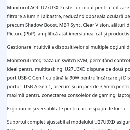
Monitorul AOC U27U3XD este conceput pentru utilizare 
filtrare a luminii albastre, reducând oboseala oculară pe
precum Shadow Boost, MBR Sync, Clear Vision, alături de m
Picture (PbP), amplifică atât imersiunea, cât și productivit
Gestionare intuitivă a dispozitivelor și multiple opțiuni 
Monitorul integrează un switch KVM, permițând controlu
ideal pentru multitasking. U27U3XD dispune de două por
port USB-C Gen 1 cu până la 90W pentru încărcare și Di
porturi USB-A Gen 1, precum și un jack de 3,5mm pentru c
maximă pentru conectarea consolelor de gaming, laptopur
Ergonomie și versatilitate pentru orice spațiu de lucru
Suportul complet ajustabil al modelului U27U3XD asigură