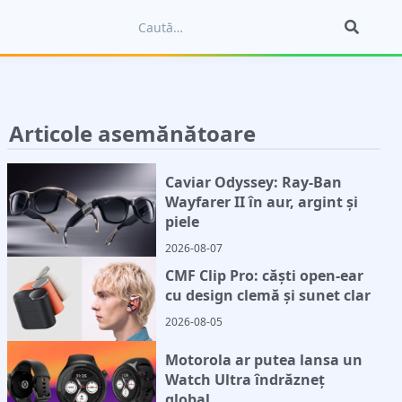
Articole asemănătoare
Caviar Odyssey: Ray-Ban
Wayfarer II în aur, argint și
piele
2026-08-07
CMF Clip Pro: căști open-ear
cu design clemă și sunet clar
2026-08-05
Motorola ar putea lansa un
Watch Ultra îndrăzneț
global