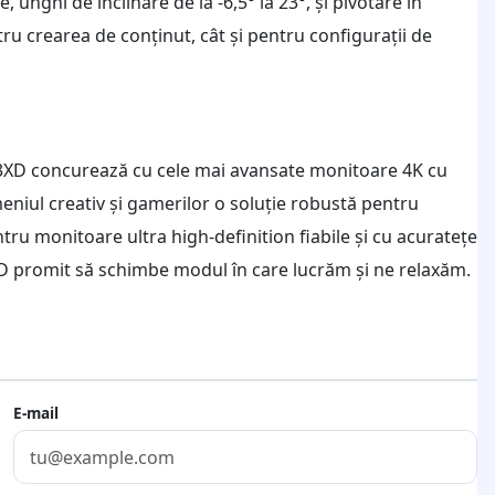
unghi de înclinare de la -6,5° la 23°, și pivotare în
entru crearea de conținut, cât și pentru configurații de
3XD concurează cu cele mai avansate monitoare 4K cu
meniul creativ și gamerilor o soluție robustă pentru
tru monitoare ultra high-definition fiabile și cu acuratețe
D promit să schimbe modul în care lucrăm și ne relaxăm.
E-mail