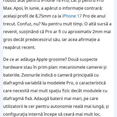
robust atât pentru iPhone 18 Pro, cât și pentru Pro
Max. Apoi, în iunie, a apărut o informație contrară:
același profil de 8,75mm ca la
iPhone 17
Pro de anul
trecut. Confuz, nu? Nu pentru mult timp. O altă sursă a
revenit, susținând că Pro ar fi cu aproximativ 2mm mai
gros decât predecesorul său, iar acea afirmație a
reapărut recent.
De ce ar adăuga Apple grosime? Două suspecte
hardware stau în prim-plan: mecanismele camerei și
bateriile. Zvonurile indică o cameră principală cu
diafragmă variabilă la modelele Pro, o caracteristică
care necesită mai mult spațiu fizic decât modulele cu
diafragmă fixă. Adaugă baterii mai mari, pe care
utilizatorii le cer pentru autonomie reală mai lungă, și
configurația internă începe să ceară mai mult loc.