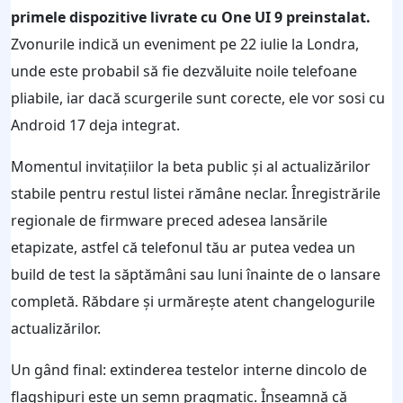
primele dispozitive livrate cu One UI 9 preinstalat.
Zvonurile indică un eveniment pe 22 iulie la Londra,
unde este probabil să fie dezvăluite noile telefoane
pliabile, iar dacă scurgerile sunt corecte, ele vor sosi cu
Android 17 deja integrat.
Momentul invitațiilor la beta public și al actualizărilor
stabile pentru restul listei rămâne neclar. Înregistrările
regionale de firmware preced adesea lansările
etapizate, astfel că telefonul tău ar putea vedea un
build de test la săptămâni sau luni înainte de o lansare
completă. Răbdare și urmărește atent changelogurile
actualizărilor.
Un gând final: extinderea testelor interne dincolo de
flagshipuri este un semn pragmatic. Înseamnă că