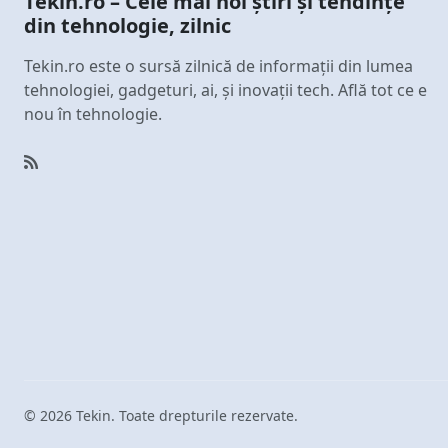
Tekin.ro – Cele mai noi știri și tendințe
din tehnologie, zilnic
Tekin.ro este o sursă zilnică de informații din lumea
tehnologiei, gadgeturi, ai, și inovații tech. Află tot ce e
nou în tehnologie.
© 2026 Tekin. Toate drepturile rezervate.