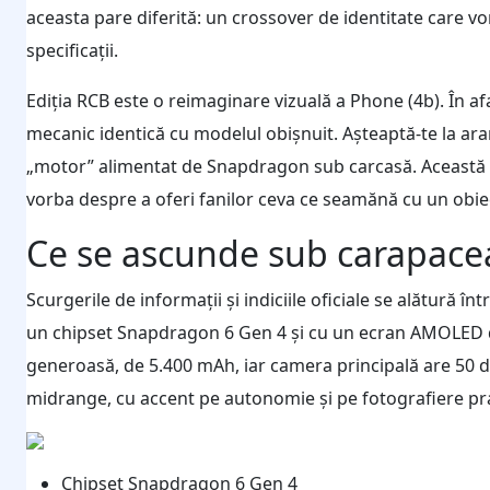
aceasta pare diferită: un crossover de identitate care vo
specificații.
Ediția RCB este o reimaginare vizuală a Phone (4b). În afa
mecanic identică cu modelul obișnuit. Așteaptă-te la a
„motor” alimentat de Snapdragon sub carcasă. Această dis
vorba despre a oferi fanilor ceva ce seamănă cu un obiec
Ce se ascunde sub carapacea
Scurgerile de informații și indiciile oficiale se alătură în
un chipset Snapdragon 6 Gen 4 și cu un ecran AMOLED de 
generoasă, de 5.400 mAh, iar camera principală are 50 de
midrange, cu accent pe autonomie și pe fotografiere pra
Chipset Snapdragon 6 Gen 4