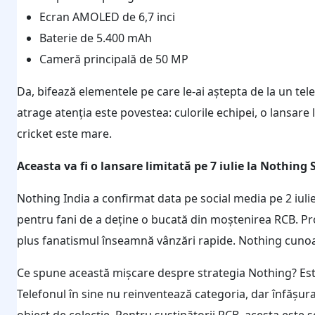
Ecran AMOLED de 6,7 inci
Baterie de 5.400 mAh
Cameră principală de 50 MP
Da, bifează elementele pe care le-ai aștepta de la un t
atrage atenția este povestea: culorile echipei, o lansare
cricket este mare.
Aceasta va fi o lansare limitată pe 7 iulie la Nothing
Nothing India a confirmat data pe social media pe 2 iuli
pentru fani de a deține o bucată din moștenirea RCB. Prod
plus fanatismul înseamnă vânzări rapide. Nothing cunoa
Ce spune această mișcare despre strategia Nothing? Este
Telefonul în sine nu reinventează categoria, dar înfășurat
obiect de colecție. Pentru susținătorii RCB, acesta este 