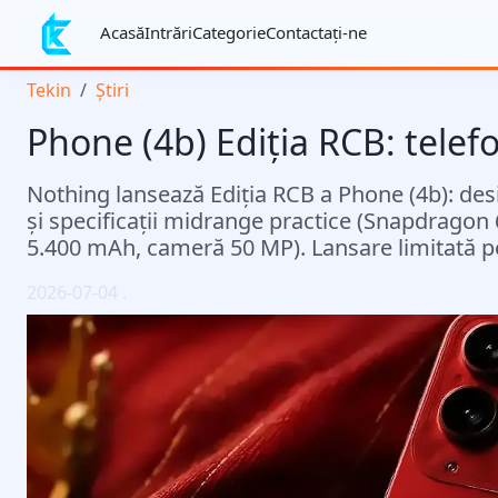
Acasă
Intrări
Categorie
Contactaţi-ne
Tekin
Știri
Phone (4b) Ediția RCB: telefo
Nothing lansează Ediția RCB a Phone (4b): des
și specificații midrange practice (Snapdragon
5.400 mAh, cameră 50 MP). Lansare limitată pe
2026-07-04
.