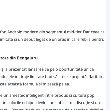
elefon Android modern din segmentul mid-tier. Dar ceea ce
 limitată și un debut legat de un oraș în care febra pentru
 Store din Bengaluru.
e și a prezentat lansarea ca pe o oportunitate unică
usele în tiraje limitate tind să creeze urgență. Raritatea
ște această formulă și mizează pe ea.
 un amestec inteligent între produs și cultura pop.
 în culorile echipei devine un subiect de discuție și un
scopul. Pentru Nothing, e o metodă de a rămâne vizibil și