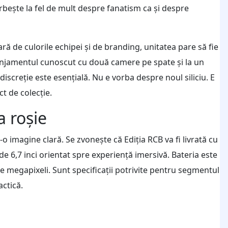
rbește la fel de mult despre fanatism ca și despre
ră de culorile echipei și de branding, unitatea pare să fie
ranjamentul cunoscut cu două camere pe spate și la un
creție este esențială. Nu e vorba despre noul siliciu. E
t de colecție.
 roșie
tr-o imagine clară. Se zvonește că Ediția RCB va fi livrată cu
6,7 inci orientat spre experiență imersivă. Bateria este
 megapixeli. Sunt specificații potrivite pentru segmentul
ctică.