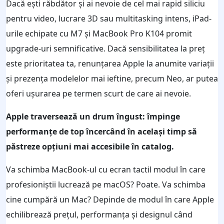
Dacă ești răbdător și ai nevoie de cel mai rapid siliciu
pentru video, lucrare 3D sau multitasking intens, iPad-
urile echipate cu M7 și MacBook Pro K104 promit
upgrade-uri semnificative. Dacă sensibilitatea la preț
este prioritatea ta, renunțarea Apple la anumite variații
și prezența modelelor mai ieftine, precum Neo, ar putea
oferi ușurarea pe termen scurt de care ai nevoie.
Apple traversează un drum îngust: împinge
performanțe de top încercând în același timp să
păstreze opțiuni mai accesibile în catalog.
Va schimba MacBook-ul cu ecran tactil modul în care
profesioniștii lucrează pe macOS? Poate. Va schimba
cine cumpără un Mac? Depinde de modul în care Apple
echilibrează prețul, performanța și designul când