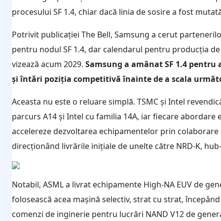
procesului SF 1.4, chiar dacă linia de sosire a fost muta
Potrivit publicației The Bell, Samsung a cerut partener
pentru nodul SF 1.4, dar calendarul pentru producția de
vizează acum 2029.
Samsung a amânat SF 1.4 pentru a
și întări poziția competitivă înainte de a scala următ
Aceasta nu este o reluare simplă. TSMC și Intel revendi
parcurs A14 și Intel cu familia 14A, iar fiecare abordare
accelereze dezvoltarea echipamentelor prin colaborare 
direcționând livrările inițiale de unelte către NRD-K, h
Notabil, ASML a livrat echipamente High-NA EUV de gen
folosească acea mașină selectiv, strat cu strat, începând 
comenzi de inginerie pentru lucrări NAND V12 de gene