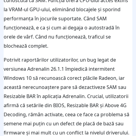
cunoscută ca SAM. Funcția oferă CPU-ului acces extins
la VRAM-ul GPU-ului, eliminând blocajele și sporind
performanța în jocurile suportate. Când SAM
funcționează, e ca și cum ai degaja o autostradă în
orele de vârf. Când nu funcționează, traficul se
blochează complet.
Potrivit raportărilor utilizatorilor, un bug legat de
versiunea Adrenalin 26.1.1 împiedică intermitent
Windows 10 să recunoască corect plăcile Radeon, iar
această nerecunoaștere pare să dezactiveze SAM sau
Resizable BAR în aplicația Adrenalin. Crucial, utilizatorii
afirmă că setările din BIOS, Resizable BAR și Above 4G
Decoding, rămân activate, ceea ce face ca problema să
semene mai puțin cu un defect de placă de bază sau
firmware și mai mult cu un conflict la nivelul driverului.