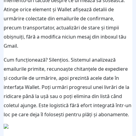
memento-uri tăcute despre ce urmează să sosească.
Atinge orice element și Wallet afișează detalii de
urmărire colectate din emailurile de confirmare,
precum transportator, actualizări de stare și timpii
obișnuiți, fără a modifica niciun mesaj din inboxul tău
Gmail.
Cum funcționează? Silențios. Sistemul analizează
emailurile primite, recunoaște chitanțele de expediere
și codurile de urmărire, apoi prezintă acele date în
interfața Wallet. Poți urmări progresul unei livrări de la
ridicare până la ușă sau o poți elimina din listă când
coletul ajunge. Este logistică fără efort integrată într-un
loc pe care deja îl folosești pentru plăți și abonamente.