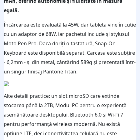
mAh, oferind autonomie și fluiditate în măsură
egală.
Încărcarea este evaluată la 45W, dar tableta vine în cutie
cu un adaptor de 68W, iar pachetul include și stylusul
Moto Pen Pro. Dacă doriți o tastatură, Snap-On
Keyboard este disponibilă separat. Carcasa este subțire
- 6,2mm - și din metal, cântărind 589g și prezentată într-
un singur finisaj Pantone Titan.
Alte detalii practice: un slot microSD care extinde
stocarea până la 2TB, Modul PC pentru o experiență
asemănătoare desktopului, Bluetooth 6.0 și Wi‑Fi 7
pentru performanță wireless modernă. Nu există
opțiune LTE, deci conectivitatea celulară nu este