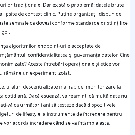
alurilor tradiționale. Dar există o problemă: datele brute
lipsite de context clinic. Puține organizații dispun de
este semnale ca dovezi conforme standardelor științifice
 gol.
nța algoritmilor, endpoint-urile acceptate de
imțământul, confidențialitatea și guvernanța datelor. Cine
onimizate? Aceste întrebări operaționale și etice vor
au rămâne un experiment izolat.
: trialuri descentralizate mai rapide, monitorizare la
ața cotidiană. Dacă eșuează, va reaminti că multă date nu
ați-vă ca următorii ani să testeze dacă dispozitivele
eturi de lifestyle la instrumente de încredere pentru
 le vor acorda încredere când se va întâmpla asta.