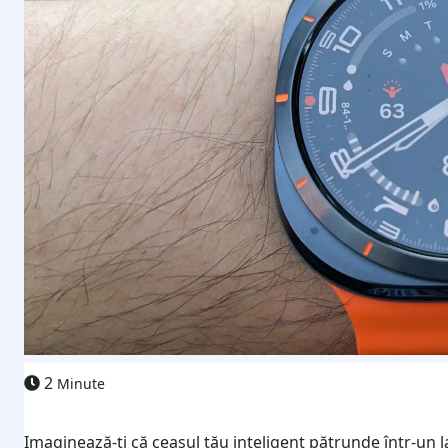
2
Minute
Imaginează-ți că ceasul tău inteligent pătrunde într-un la