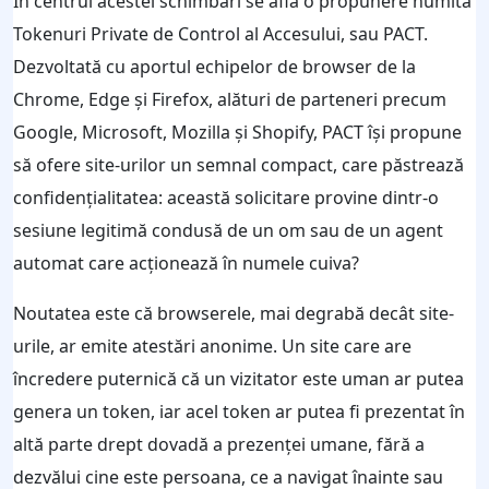
În centrul acestei schimbări se află o propunere numită
Tokenuri Private de Control al Accesului, sau PACT.
Dezvoltată cu aportul echipelor de browser de la
Chrome, Edge și Firefox, alături de parteneri precum
Google, Microsoft, Mozilla și Shopify, PACT își propune
să ofere site-urilor un semnal compact, care păstrează
confidențialitatea: această solicitare provine dintr-o
sesiune legitimă condusă de un om sau de un agent
automat care acționează în numele cuiva?
Noutatea este că browserele, mai degrabă decât site-
urile, ar emite atestări anonime. Un site care are
încredere puternică că un vizitator este uman ar putea
genera un token, iar acel token ar putea fi prezentat în
altă parte drept dovadă a prezenței umane, fără a
dezvălui cine este persoana, ce a navigat înainte sau