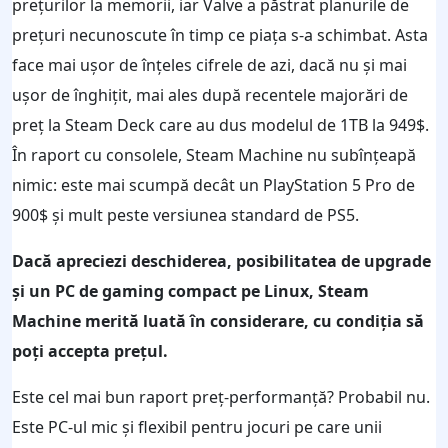
prețurilor la memorii, iar Valve a păstrat planurile de
prețuri necunoscute în timp ce piața s-a schimbat. Asta
face mai ușor de înțeles cifrele de azi, dacă nu și mai
ușor de înghițit, mai ales după recentele majorări de
preț la Steam Deck care au dus modelul de 1TB la 949$.
În raport cu consolele, Steam Machine nu subînțeapă
nimic: este mai scumpă decât un PlayStation 5 Pro de
900$ și mult peste versiunea standard de PS5.
Dacă apreciezi deschiderea, posibilitatea de upgrade
și un PC de gaming compact pe Linux, Steam
Machine merită luată în considerare, cu condiția să
poți accepta prețul.
Este cel mai bun raport preț-performanță? Probabil nu.
Este PC-ul mic și flexibil pentru jocuri pe care unii