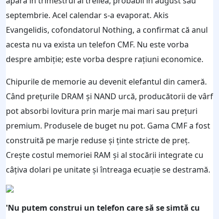
apară în trimestrul al treilea, probabil în august sau
septembrie. Acel calendar s-a evaporat. Akis
Evangelidis, cofondatorul Nothing, a confirmat că anul
acesta nu va exista un telefon CMF. Nu este vorba
despre ambiție; este vorba despre rațiuni economice.
Chipurile de memorie au devenit elefantul din cameră.
Când prețurile DRAM și NAND urcă, producătorii de vârf
pot absorbi lovitura prin marje mai mari sau prețuri
premium. Produsele de buget nu pot. Gama CMF a fost
construită pe marje reduse și ținte stricte de preț.
Crește costul memoriei RAM și al stocării integrate cu
câțiva dolari pe unitate și întreaga ecuație se destramă.
'Nu putem construi un telefon care să se simtă cu