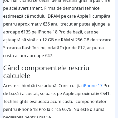
Journal, citând cercetări de la TechInsights, a pus cifre
pe acel avertisment. Firma de demontări tehnice
estimează că modulul DRAM pe care Apple îl cumpăra
pentru aproximativ €36 anul trecut ar putea ajunge la
aproape €135 pe iPhone 18 Pro de bază, care se
așteaptă să vină cu 12 GB de RAM și 256 GB de stocare.
Stocarea flash în sine, odată în jur de €12, ar putea
costa acum aproape €47.
Când componentele rescriu
calculele
Aceste schimbări se adună. Construcția
iPhone 17
Pro
de bază i-a costat, se pare, pe Apple aproximativ €541.
TechInsights evaluează acum costul componentelor
pentru iPhone 18 Pro la circa €675. Nu este o sumă
neglijabilă pentru marje.