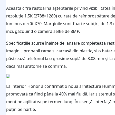
Această cifră răstoarnă așteptările privind vizibilitatea 
rezoluție 1.5K (2788×1280) cu rată de reîmprospătare de
luminos decât X70. Marginile sunt foarte subțiri, de 1.3 
inci, găzduind o cameră selfie de 8MP.
Specificațiile scurse înainte de lansare completează rest
imaginii, probabil rame și carcasă din plastic, și o bat
păstrează telefonul la o grosime suplă de 8.08 mm și la 
dacă măsurătorile se confirmă.
La interior, Honor a confirmat o nouă arhitectură Hummi
promovată ca fiind până la 40% mai fluidă, iar sistemul
menține agilitatea pe termen lung. În esență: interfață m
puțin pe hârtie.