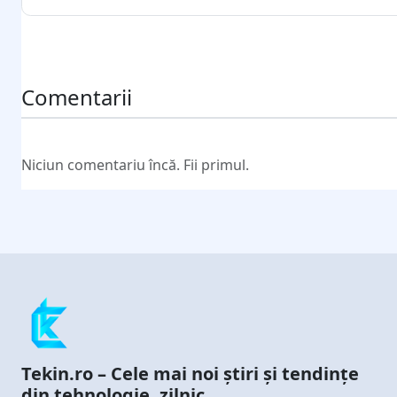
Trimite comentariul
Comentarii
Niciun comentariu încă. Fii primul.
Tekin.ro – Cele mai noi știri și tendințe
din tehnologie, zilnic