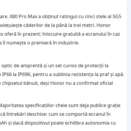
e. X80 Pro Max a obținut ratingul cu cinci stele al SGS
aviețuiește căderilor de la până la trei metri. Honor
 o oferă în prezent: înlocuire gratuită a ecranului în caz
 îl numește o premieră în industrie.
r optic de amprentă și un set curios de protecții la
IP66 la IP69K, pentru a sublinia rezistența la praf și apă.
hipsetul bănuit, deși Honor nu a confirmat oficial
 Majoritatea specificațiilor cheie sunt deja publice grație
 încă întrebări deschise: cum se comportă ecranul în
0mAh și dacă dispozitivul poate echilibra autonomia cu