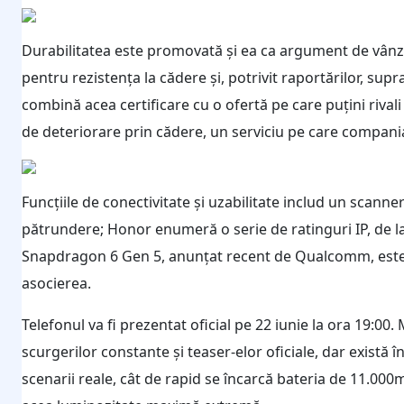
Durabilitatea este promovată și ea ca argument de vânzar
pentru rezistența la cădere și, potrivit raportărilor, supr
combină acea certificare cu o ofertă pe care puțini rivali
de deteriorare prin cădere, un serviciu pe care compania
Funcțiile de conectivitate și uzabilitate includ un scanne
pătrundere; Honor enumeră o serie de ratinguri IP, de la 
Snapdragon 6 Gen 5, anunțat recent de Qualcomm, este c
asocierea.
Telefonul va fi prezentat oficial pe 22 iunie la ora 19:00.
scurgerilor constante și teaser-elor oficiale, dar există
scenarii reale, cât de rapid se încarcă bateria de 11.00