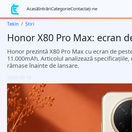
Acasă
Intrări
Categorie
Contactaţi-ne
Tekin
Știri
Honor X80 Pro Max: ecran de
Honor prezintă X80 Pro Max cu ecran de peste 1
11.000mAh. Articolul analizează specificațiile, 
rămase înainte de lansare.
2026-06-18
.