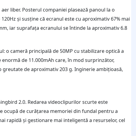
în aer liber. Posterul companiei plasează panoul la o
 120Hz și susține că ecranul este cu aproximativ 67% mai
mm, iar suprafața ecranului se întinde la aproximativ 6.8
ul: o cameră principală de 50MP cu stabilizare optică a
erie enormă de 11.000mAh care, în mod surprinzător,
o greutate de aproximativ 203 g. Inginerie ambițioasă,
ngbird 2.0. Redarea videoclipurilor scurte este
 se ocupă de curățarea memoriei din fundal pentru a
ai rapidă și gestionare mai inteligentă a resurselor, cel