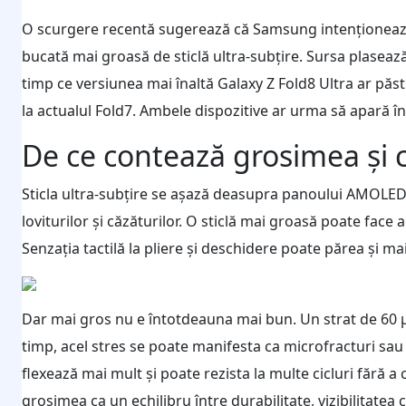
O scurgere recentă sugerează că Samsung intenționează 
bucată mai groasă de sticlă ultra-subțire. Sursa plasea
timp ce versiunea mai înaltă Galaxy Z Fold8 Ultra ar păs
la actualul Fold7. Ambele dispozitive ar urma să apară în i
De ce contează grosimea și 
Sticla ultra-subțire se așază deasupra panoului AMOLED fl
loviturilor și căzăturilor. O sticlă mai groasă poate face 
Senzația tactilă la pliere și deschidere poate părea și ma
Dar mai gros nu e întotdeauna mai bun. Un strat de 60 µ
timp, acel stres se poate manifesta ca microfracturi sau
flexează mai mult și poate rezista la multe cicluri fără a 
grosimea ca un echilibru între durabilitate, vizibilitatea c