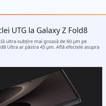
lei UTG la Galaxy Z Fold8
clă ultra-subțire mai groasă de 60 µm pe
ld8 Ultra ar păstra 45 µm. Află efectele asupra