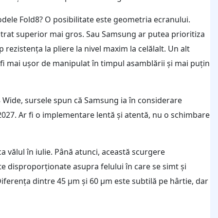
dele Fold8? O posibilitate este geometria ecranului.
strat superior mai gros. Sau Samsung ar putea prioritiza
rezistența la pliere la nivel maxim la celălalt. Un alt
i mai ușor de manipulat în timpul asamblării și mai puțin
 Wide, sursele spun că Samsung ia în considerare
 2027. Ar fi o implementare lentă și atentă, nu o schimbare
a vălul în iulie. Până atunci, această scurgere
e disproporționate asupra felului în care se simt și
iferența dintre 45 µm și 60 µm este subtilă pe hârtie, dar