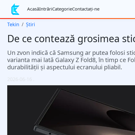
Acasă
Intrări
Categorie
Contactaţi-ne
Tekin
Știri
De ce contează grosimea stic
Un zvon indică că Samsung ar putea folosi sti
varianta mai lată Galaxy Z Fold8, în timp ce Fo
durabilității și aspectului ecranului pliabil.
2026-06-16
.