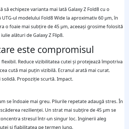
să echipeze varianta mai lată Galaxy Z Fold8 cu o
ză UTG-ul modelului Fold8 Wide la aproximativ 60 µm, în
tra o foaie mai subțire de 45 µm, aceeași grosime folosită
ulie alături de Galaxy Z Flip8.
care este compromisul
exibil. Reduce vizibilitatea cutei și protejează împotriva
acea cută mai puțin vizibilă. Ecranul arată mai curat.
i solidă. Propoziție scurtă. Impact.
m se îndoaie mai greu. Pliurile repetate adaugă stres. În
 scăderea rezilienței. Un strat mai subțire de 45 µm se
concentra stresul într-un singur loc. Inginerii aleg
utei și fiabilitatea pe termen lung.