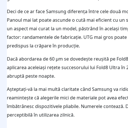
Deci de ce ar face Samsung diferența între cele două mo
Panoul mai lat poate ascunde o cută mai eficient cu un 
un aspect mai curat la un model, păstrând în același timp 
factor: randamentele de fabricație. UTG mai gros poate f
predispus la crăpare în producție.
Dacă abordarea de 60 µm se dovedește reușită pe Fold8
aplicarea aceleiași rețete succesorului lui Fold8 Ultra în
abruptă peste noapte.
Așteptați-vă la mai multă claritate când Samsung va ridic
reamintește că alegerile mici de materiale pot avea efect
îmbătrânesc dispozitivele pliabile. Numerele contează. D
perceptibilă în utilizarea zilnică.