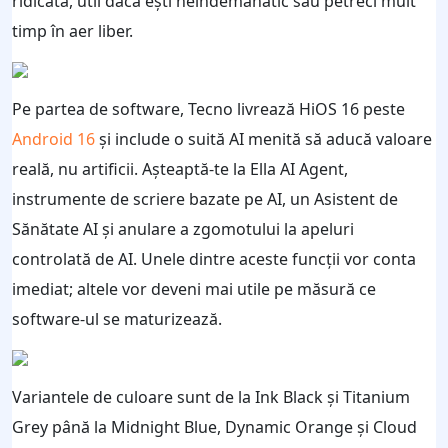
ridicată, util dacă ești neîndemânatic sau petreci mult
timp în aer liber.
Pe partea de software, Tecno livrează HiOS 16 peste
Android 16
și include o suită AI menită să aducă valoare
reală, nu artificii. Așteaptă-te la Ella AI Agent,
instrumente de scriere bazate pe AI, un Asistent de
Sănătate AI și anulare a zgomotului la apeluri
controlată de AI. Unele dintre aceste funcții vor conta
imediat; altele vor deveni mai utile pe măsură ce
software-ul se maturizează.
Variantele de culoare sunt de la Ink Black și Titanium
Grey până la Midnight Blue, Dynamic Orange și Cloud