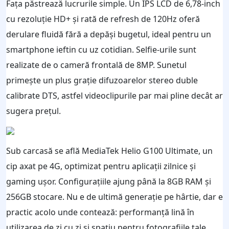
Fața păstrează lucrurile simple. Un IPS LCD de 6,78-inch
cu rezoluție HD+ și rată de refresh de 120Hz oferă
derulare fluidă fără a depăși bugetul, ideal pentru un
smartphone ieftin cu uz cotidian. Selfie-urile sunt
realizate de o cameră frontală de 8MP. Sunetul
primește un plus grație difuzoarelor stereo duble
calibrate DTS, astfel videoclipurile par mai pline decât ar
sugera prețul.
Sub carcasă se află MediaTek Helio G100 Ultimate, un
cip axat pe 4G, optimizat pentru aplicații zilnice și
gaming ușor. Configurațiile ajung până la 8GB RAM și
256GB stocare. Nu e de ultimă generație pe hârtie, dar e
practic acolo unde contează: performanță lină în
utilizarea de zi cu zi și spațiu pentru fotografiile tale,