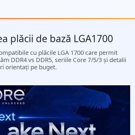
a plăcii de bază LGA1700
ompatibile cu plăcile LGA 1700 care permit
ăm DDR4 vs DDR5, seriile Core 7/5/3 și detalii
i orientați pe buget.