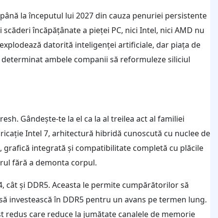
ână la începutul lui 2027 din cauza penuriei persistente
scăderi încăpățânate a pieței PC, nici Intel, nici AMD nu
explodează datorită inteligenței artificiale, dar piața de
 determinat ambele companii să reformuleze siliciul
h. Gândește-te la el ca la al treilea act al familiei
ricație Intel 7, arhitectură hibridă cunoscută cu nuclee de
grafică integrată și compatibilitate completă cu plăcile
erul fără a demonta corpul.
, cât și DDR5. Aceasta le permite cumpărătorilor să
u să investească în DDR5 pentru un avans pe termen lung.
t redus care reduce la jumătate canalele de memorie