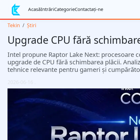
Acasă
Intrări
Categorie
Contactaţi-ne
Tekin
Știri
Upgrade CPU fără schimbare
Intel propune Raptor Lake Next: procesoare c
upgrade de CPU fără schimbarea plăcii. Analiz
tehnice relevante pentru gameri și cumpărător
2026-06-16
.