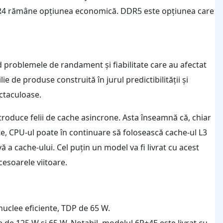
DR4 rămâne opțiunea economică. DDR5 este opțiunea care
d problemele de randament și fiabilitate care au afectat
 de produse construită în jurul predictibilității și
ectaculoase.
troduce felii de cache asincrone. Asta înseamnă că, chiar
te, CPU-ul poate în continuare să folosească cache-ul L3
ă a cache-ului. Cel puțin un model va fi livrat cu acest
cesoarele viitoare.
nuclee eficiente, TDP de 65 W.
e de 125 W și 65 W. Notabil, modelul 6P+4E este livrat cu