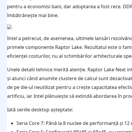
pentru a economisi bani, dar adoptarea a fost rece. D
îmbătrânește mai bine.
Intel a petrecut, de asemenea, ultimele lansări rezolvân
primele componente Raptor Lake. Rezultatul este o familie
eficienței costurilor, nu al schimbărilor arhitecturale sp
Unele detalii tehnice merită atenție. Raptor Lake Next in
și atunci când anumite clustere de calcul sunt dezactiva
de pe die-ul neutilizat pentru a crește capacitatea efectiv
artificiu, iar Intel plănuiește să extindă abordarea în pro
Iată seriile desktop așteptate:
Seria Core 7: Până la 8 nuclee de performanță și 12 
Seria Core 5: Configurații 8P+8E și 6P+4E, cu variant