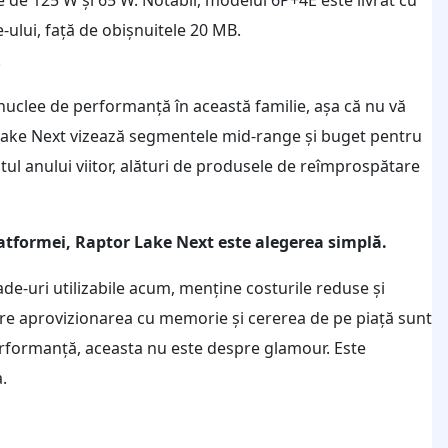
-ului, față de obișnuitele 20 MB.
.
nuclee de performanță în această familie, așa că nu vă
or Lake Next vizează segmentele mid-range și buget pentru
tul anului viitor, alături de produsele de reîmprospătare
atformei, Raptor Lake Next este alegerea simplă.
ade-uri utilizabile acum, menține costurile reduse și
care aprovizionarea cu memorie și cererea de pe piață sunt
performanță, aceasta nu este despre glamour. Este
.