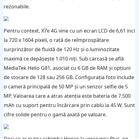
rezonabile.
Pentru context, X7e 4G vine cu un ecran LCD de 6,61 inci
la 720 x 1604 pixeli, o rată de reîmprospătare
surprinzător de fluidă de 120 Hz și o luminozitate
maximă ce depășește 1.010 niți. Sub carcasă se află
MediaTek Helio G81, asociat cu 6 GB de RAM și opțiuni
de stocare de 128 sau 256 GB. Configurația foto include
o cameră principală de 50 MP și un senzor selfie de 5
MP. Valoarea care a atras atenția este bateria de 7.500
mAh cu suport pentru încărcare prin cablu la 45 W. Sunt
cifre solide pentru o gamă axată pe valoare.
Deci ce ar putea schimba Honor la versiunea Plus, pe