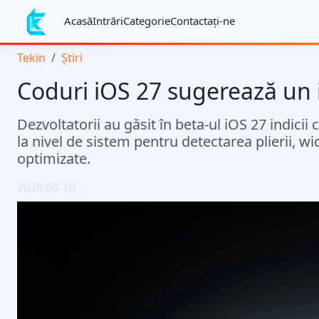
Acasă
Intrări
Categorie
Contactaţi-ne
Tekin
Știri
Coduri iOS 27 sugerează un i
Dezvoltatorii au găsit în beta-ul iOS 27 indicii 
la nivel de sistem pentru detectarea plierii, w
optimizate.
2026-06-10
.