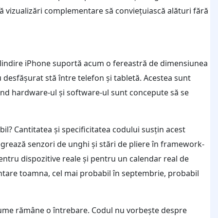
 vizualizări complementare să conviețuiască alături fără
 Oglindire iPhone suportă acum o fereastră de dimensiunea
iu desfășurat stă între telefon și tabletă. Acestea sunt
când hardware-ul și software-ul sunt concepute să se
il? Cantitatea și specificitatea codului susțin acest
grează senzori de unghi și stări de pliere în framework-
entru dispozitive reale și pentru un calendar real de
entare toamna, cel mai probabil în septembrie, probabil
 nume rămâne o întrebare. Codul nu vorbește despre