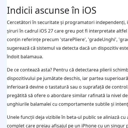
Indicii ascunse în iOS
Cercetători în securitate și programatori independenți, i
șiruri în cadrul iOS 27 care greu pot fi interpretate altfel
conțin referințe precum 'starePliere', 'gradeUnghi', 'g
sugerează că sistemul va detecta dacă un dispozitiv este
îndoit balamaua.
De ce contează asta? Pentru că detectarea plierii schimb
dispozitivului pe jumătate deschis, iar partea superioară
inferioară devine o tastatură sau o suprafață de contr
pregătită să ofere o abordare similar rafinată la nivel de 
unghiurile balamalei cu comportamente subtile și intenț
Unele funcții deja vizibile în beta-ul public se aliniază 
complet care preiau afișajul pe un iPhone cu un singur pa