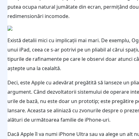
putea ocupa natural jumătate din ecran, permițând două
redimensionări incomode.
Există detalii mici cu implicații mai mari. De exemplu,
unui iPad, ceea ce s-ar potrivi pe un pliabil al cărui spaț
tipurile de rafinamente pe care le observi doar atunci 
aștepte una la cealaltă.
Deci, este Apple cu adevărat pregătită să lanseze un pliab
argument. Când dezvoltatorii sistemului de operare inte
urile de bază, nu este doar un prototip; este pregătire p
lansare. Aceasta se aliniază cu zvonurile despre o prez
alături de următoarea familie de iPhone-uri.
Dacă Apple îl va numi iPhone Ultra sau va alege un alt