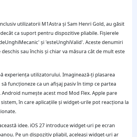
nclusiv utilizatorii M1Astra și Sam Henri Gold, au găsit
 decât ca suport pentru dispozitive pliabile. Fișierele
radeUnghiMecanic' și 'esteUnghiValid'. Aceste denumiri
 deschis sau închis și chiar va măsura cât de mult este
ă experiența utilizatorului. Imaginează-ți plasarea
 să funcționeze ca un afișaj pasiv în timp ce partea
ol. Android numește acest mod Mod Flex. Apple pare
sistem, în care aplicațiile și widget-urile pot reacționa la
ionate.
cu această idee. iOS 27 introduce widget-uri pe ecran
nou. Pe un dispozitiv pliabil, aceleași widget-uri ar