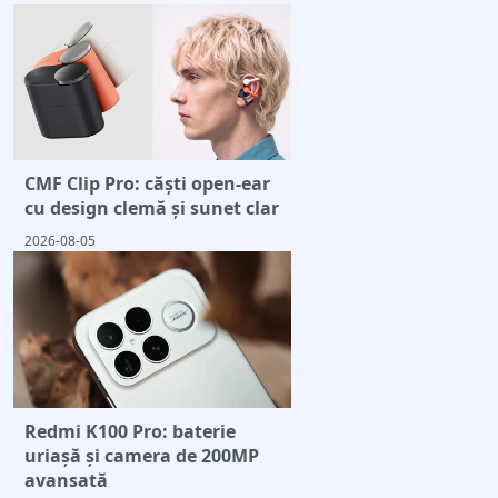
CMF Clip Pro: căști open-ear
cu design clemă și sunet clar
2026-08-05
Redmi K100 Pro: baterie
uriașă și camera de 200MP
avansată