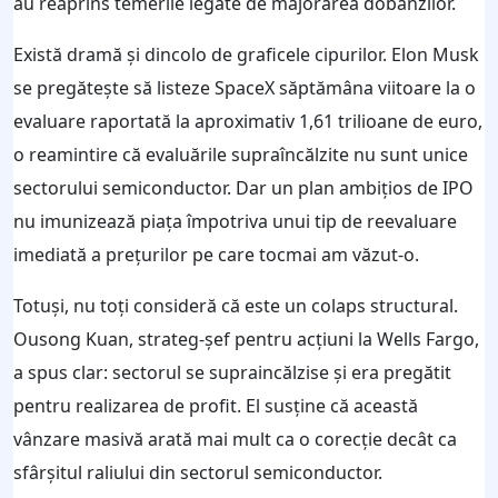
au reaprins temerile legate de majorarea dobânzilor.
Există dramă și dincolo de graficele cipurilor. Elon Musk
se pregătește să listeze SpaceX săptămâna viitoare la o
evaluare raportată la aproximativ 1,61 trilioane de euro,
o reamintire că evaluările supraîncălzite nu sunt unice
sectorului semiconductor. Dar un plan ambițios de IPO
nu imunizează piața împotriva unui tip de reevaluare
imediată a prețurilor pe care tocmai am văzut-o.
Totuși, nu toți consideră că este un colaps structural.
Ousong Kuan, strateg-șef pentru acțiuni la Wells Fargo,
a spus clar: sectorul se supraincălzise și era pregătit
pentru realizarea de profit. El susține că această
vânzare masivă arată mai mult ca o corecție decât ca
sfârșitul raliului din sectorul semiconductor.