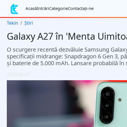
Acasă
Intrări
Categorie
Contactaţi-ne
Tekin
Știri
Galaxy A27 în 'Menta Uimitoare
O scurgere recentă dezvăluie Samsung Galaxy 
specificații midrange: Snapdragon 6 Gen 3, pâ
și baterie de 5.000 mAh. Lansare probabilă în s
2026-06-07
.