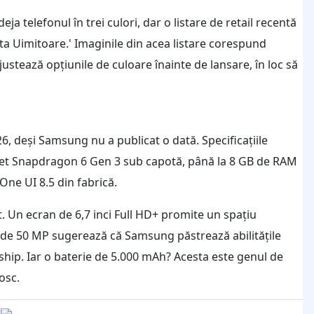
 telefonul în trei culori, dar o listare de retail recentă
ta Uimitoare.' Imaginile din acea listare corespund
stează opțiunile de culoare înainte de lansare, în loc să
26, deși Samsung nu a publicat o dată. Specificațiile
pset Snapdragon 6 Gen 3 sub capotă, până la 8 GB de RAM
One UI 8.5 din fabrică.
 Un ecran de 6,7 inci Full HD+ promite un spațiu
l de 50 MP sugerează că Samsung păstrează abilitățile
gship. Iar o baterie de 5.000 mAh? Acesta este genul de
osc.