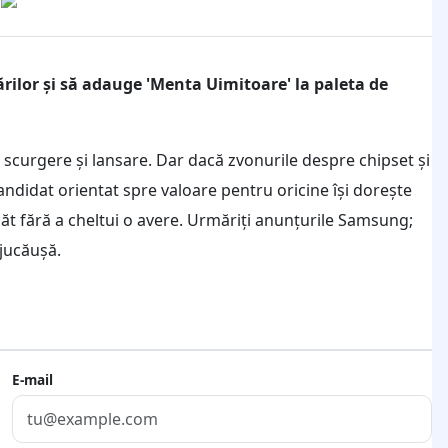
ărilor și să adauge 'Menta Uimitoare' la paleta de
e scurgere și lansare. Dar dacă zvonurile despre chipset și
ndidat orientat spre valoare pentru oricine își dorește
t fără a cheltui o avere. Urmăriți anunțurile Samsung;
 jucăușă.
E-mail