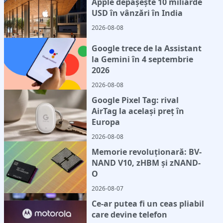
Apple depășește 10 miliarde
USD în vânzări în India
2026-08-08
Google trece de la Assistant
la Gemini în 4 septembrie
2026
2026-08-08
Google Pixel Tag: rival
AirTag la același preț în
Europa
2026-08-08
Memorie revoluționară: BV-
NAND V10, zHBM și zNAND-
O
2026-08-07
Ce-ar putea fi un ceas pliabil
care devine telefon