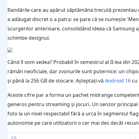
Randările care au apărut săptămâna trecută prezentau deja
a adăugat discret o a patra: se pare că se numește 'Men
scurgerilor anterioare, consolidând ideea că Samsung aju
schimbe designul.
Când îl vom vedea? Probabil în semestrul al II-lea din 20
rămân neoficiale, dar zvonurile sunt puternice: un chi
și până la 256 GB de stocare. Așteptați-vă
Android 16
cu 
Aceste cifre par a forma un pachet midrange competent.
generos pentru streaming și jocuri. Un senzor principa
foto la un nivel respectabil fără a urca în segmentul fla
autonomie pe care utilizatorii o cer mai des decât recun