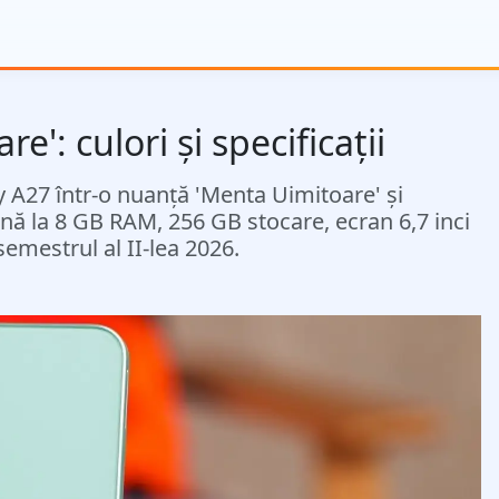
': culori și specificații
A27 într-o nuanță 'Menta Uimitoare' și
nă la 8 GB RAM, 256 GB stocare, ecran 6,7 inci
emestrul al II-lea 2026.