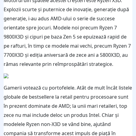
Motorul din spatele acestei creșteri este Ryzen X3D.
Explozii scurte și puternice de inovație, generație după
generație, i-au adus AMD-ului o serie de succese
orientate spre jocuri. Modele noi precum Ryzen 7
9800X3D și cipuri pe baza Zen 5 se epuizează rapid de
pe rafturi, în timp ce modele mai vechi, precum Ryzen 7
7700X3D și ediția aniversară de zece ani a 5800X3D, au
rămas relevante prin reîmprospătări strategice.
Gamerii votează cu portofelele. Atât de mult încât listele
globale de bestsellere la retail pentru procesoare sunt
în prezent dominate de AMD; la unii mari retaileri, top
zece nu mai include deloc un produs Intel. Chiar și
modelele Ryzen non-X3D se vând bine, ajutând
compania să transforme acest impuls de piață în