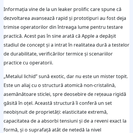
Informația vine de la un leaker prolific care spune că
dezvoltarea avansează rapid și prototipuri au fost deja
trimise operatorilor din întreaga lume pentru testare
practică. Acest pas în sine arată că Apple a depășit
stadiul de concept și a intrat în realitatea dură a testelor
de durabilitate, verificărilor termice și scenariilor
practice cu operatorii.
„Metalul lichid” sună exotic, dar nu este un mister topit.
Este un aliaj cu o structură atomică non-cristalină,
asemănătoare sticlei, spre deosebire de rețeaua rigidă
găsită în oțel. Această structură îi conferă un set
neobișnuit de proprietăți: elasticitate extremă,
capacitatea de a absorbi tensiuni și de a reveni exact la
formă, și o suprafață atât de netedă la nivel