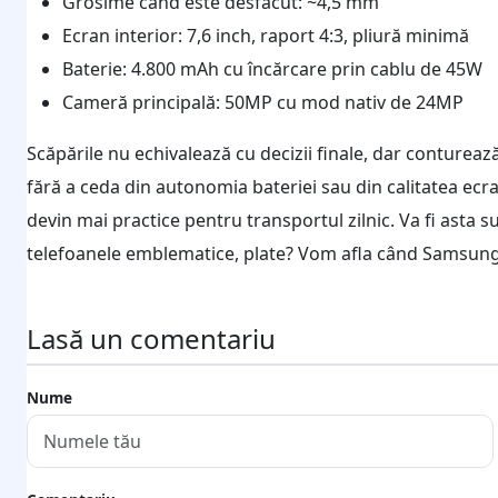
Grosime când este desfăcut: ~4,5 mm
Ecran interior: 7,6 inch, raport 4:3, pliură minimă
Baterie: 4.800 mAh cu încărcare prin cablu de 45W
Cameră principală: 50MP cu mod nativ de 24MP
Scăpările nu echivalează cu decizii finale, dar conturea
fără a ceda din autonomia bateriei sau din calitatea ecranu
devin mai practice pentru transportul zilnic. Va fi asta 
telefoanele emblematice, plate? Vom afla când Samsung 
Lasă un comentariu
Nume