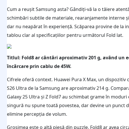
Cum a reușit Samsung asta? Gândiți-vă la o tăiere atent
schimbări subtile de materiale, rearanjamente interne și
dar nu neapărat în experiență. Scăparea provine de la i
tablou clar al specificațiilor pentru următorul Fold lat.
Titlul: Fold8 ar cântări aproximativ 201 g, având un e
încărcare prin cablu de 45W.
Cifrele oferă context. Huawei Pura X Max, un dispozitiv c
S26 Ultra de la Samsung are aproximativ 214 g. Comparați
Galaxy 25 Ultra și Z Fold7 au schimbat grame în moduri
singură nu spune toată povestea, dar devine un punct de
elimine percepția de volum.
Grosimea este o altă piesă din puzzle. Fold8 ar avea ci