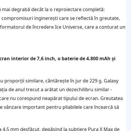
ă mai degrabă decât la o reproiectare completă:
 compromisuri inginerești care se reflectă în greutate,
nformatorul de încredere Ice Universe, care a conturat un
cran interior de 7,6 inch, o baterie de 4.800 mAh și
u proporții similare, cântărește în jur de 229 g. Galaxy
a de anul trecut a arătat un dezechilibru similar -
 care nu corespund neapărat tipului de ecran. Greutatea
 vânzare important pentru pliabilele care încearcă să
rca 4,5 mm desfăcut, depășind la subțiere Pura X Max de