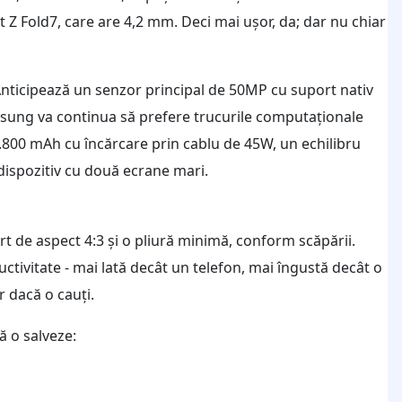
 Fold7, care are 4,2 mm. Deci mai ușor, da; dar nu chiar
Anticipează un senzor principal de 50MP cu suport nativ
sung va continua să prefere trucurile computaționale
 4.800 mAh cu încărcare prin cablu de 45W, un echilibru
 dispozitiv cu două ecrane mari.
ort de aspect 4:3 și o pliură minimă, conform scăpării.
tivitate - mai lată decât un telefon, mai îngustă decât o
r dacă o cauți.
să o salveze: