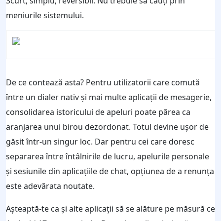
Scurt, simplu, reversibil. Nu trebuie să cauți prin
meniurile sistemului.
De ce contează asta? Pentru utilizatorii care comută
între un dialer nativ și mai multe aplicații de mesagerie,
consolidarea istoricului de apeluri poate părea ca
aranjarea unui birou dezordonat. Totul devine ușor de
găsit într-un singur loc. Dar pentru cei care doresc
separarea între întâlnirile de lucru, apelurile personale
și sesiunile din aplicațiile de chat, opțiunea de a renunța
este adevărata noutate.
Așteaptă-te ca și alte aplicații să se alăture pe măsură ce