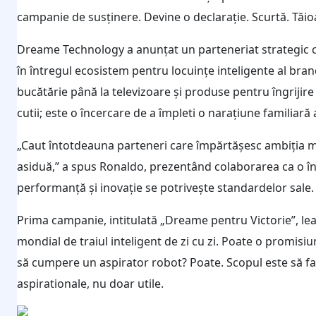
campanie de susținere. Devine o declarație. Scurtă. Tăio
Dreame Technology a anunțat un parteneriat strategic cu
în întregul ecosistem pentru locuințe inteligente al bran
bucătărie până la televizoare și produse pentru îngriji
cutii; este o încercare de a împleti o narațiune familiar
„Caut întotdeauna parteneri care împărtășesc ambiția 
asiduă,” a spus Ronaldo, prezentând colaborarea ca o în
performanță și inovație se potrivește standardelor sale
Prima campanie, intitulată „Dreame pentru Victorie”, lea
mondial de traiul inteligent de zi cu zi. Poate o promisi
să cumpere un aspirator robot? Poate. Scopul este să fa
aspirationale, nu doar utile.