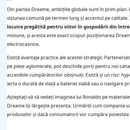
Din partea Dreame, ambițiile globale sunt în prim-plan.
viziunea comună pe termen lung și accentul pe calitate.
locuire pregătită pentru viitor în gospodării din într
misiune, și acesta este exact scopul: poziționarea Drea
electrocasnice.
Există avantaje practice ale acestei strategii. Parteneri
pe piețe aglomerate, pot deschide porți pentru noi canale
accesibile cumpărătorilor obișnuiți. Există și un risc: hyp
ierta o durată de viață a bateriei slabă sau o navigare p
Așteptați-vă să vedeți imaginea lui Ronaldo pe materia
Dreame își lărgește prezența. Urmăriți cum compania va
produselor și dacă consumatorii vor cumpăra povestea la 