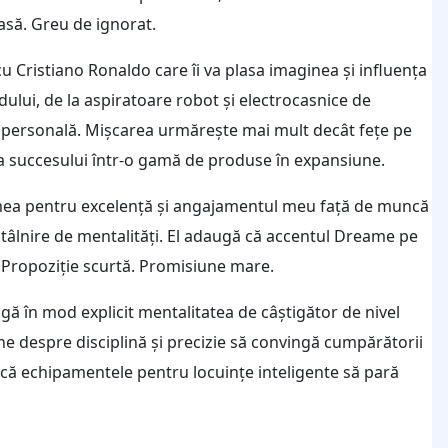
asă. Greu de ignorat.
 Cristiano Ronaldo care îi va plasa imaginea și influența
dului, de la aspiratoare robot și electrocasnice de
re personală. Mișcarea urmărește mai mult decât fețe pe
ă a succesului într-o gamă de produse în expansiune.
mea pentru excelență și angajamentul meu față de muncă
tâlnire de mentalități. El adaugă că accentul Dreame pe
. Propoziție scurtă. Promisiune mare.
gă în mod explicit mentalitatea de câștigător de nivel
une despre disciplină și precizie să convingă cumpărătorii
că echipamentele pentru locuințe inteligente să pară