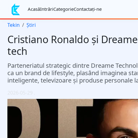
Acasă
Intrări
Categorie
Contactaţi-ne
Tekin
Știri
Cristiano Ronaldo și Dreame
tech
Parteneriatul strategic dintre Dreame Technol
ca un brand de lifestyle, plasând imaginea sta
inteligente, televizoare și produse personale la
2026-05-29
.