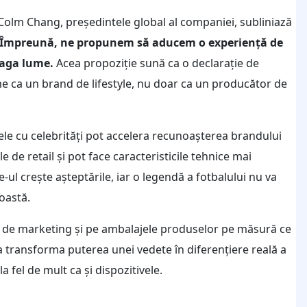
 Colm Chang, președintele global al companiei, subliniază
Împreună, ne propunem să aducem o experiență de
eaga lume.
Acea propoziție sună ca o declarație de
me ca un brand de lifestyle, nu doar ca un producător de
atele cu celebrități pot accelera recunoașterea brandului
 de retail și pot face caracteristicile tehnice mai
e-ul crește așteptările, iar o legendă a fotbalului nu va
roastă.
le de marketing și pe ambalajele produselor pe măsură ce
 transforma puterea unei vedete în diferențiere reală a
fel de mult ca și dispozitivele.