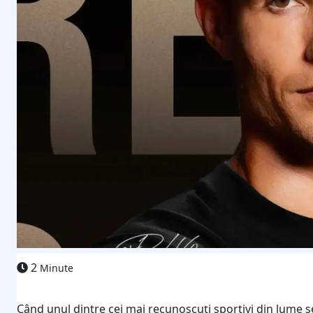
2
Minute
Când unul dintre cei mai recunoscuți sportivi din lume 