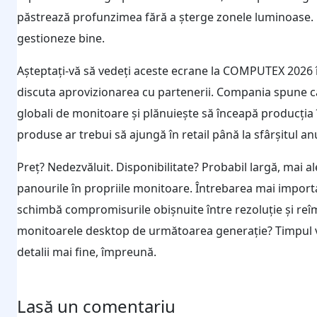
păstrează profunzimea fără a șterge zonele luminoase. Est
gestioneze bine.
Așteptați-vă să vedeți aceste ecrane la COMPUTEX 2026 
discuta aprovizionarea cu partenerii. Compania spune că
globali de monitoare și plănuiește să înceapă producția
produse ar trebui să ajungă în retail până la sfârșitul anu
Preț? Nedezvăluit. Disponibilitate? Probabil largă, mai 
panourile în propriile monitoare. Întrebarea mai impor
schimbă compromisurile obișnuite între rezoluție și re
monitoarele desktop de următoarea generație? Timpul va 
detalii mai fine, împreună.
Lasă un comentariu