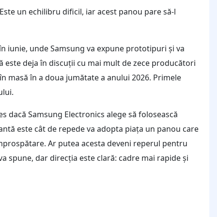
e un echilibru dificil, iar acest panou pare să-l
în iunie, unde Samsung va expune prototipuri și va
 este deja în discuții cu mai mult de zece producători
 în masă în a doua jumătate a anului 2026. Primele
lui.
ales dacă Samsung Electronics alege să folosească
tantă este cât de repede va adopta piața un panou care
împrospătare. Ar putea acesta deveni reperul pentru
spune, dar direcția este clară: cadre mai rapide și