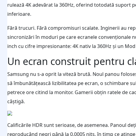
rulează 4K adevărat la 360Hz, oferind totodată suport pe
inferioare.
Fără trucuri. Fără compromisuri scalate. Inginerii au rep
sincronizări în moduri pe care ecranele convenționale 
inch cu cifre impresionante: 4K nativ la 360Hz și un Mod
Un ecran construit pentru cla
Samsung nu s-a oprit la viteză brută. Noul panou foloseșt
să îmbunătățească lizibilitatea pe ecran, o schimbare subt
petrece ore citind la monitor. Gamerii obțin ratele de cad
câștigă.
Calificările HDR sunt serioase, de asemenea. Panoul deț
reproducând negri până la 0.0005 nits, în timp ce atinge