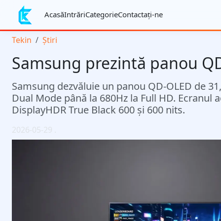
Acasă
Intrări
Categorie
Contactaţi-ne
Tekin
Știri
Samsung prezintă panou Q
Samsung dezvăluie un panou QD-OLED de 31,5 i
Dual Mode până la 680Hz la Full HD. Ecranul adu
DisplayHDR True Black 600 și 600 nits.
2026-05-29
.