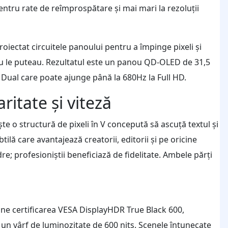
ntru rate de reîmprospătare și mai mari la rezoluții
roiectat circuitele panoului pentru a împinge pixeli și
nu le puteau. Rezultatul este un panou QD-OLED de 31,5
 Dual care poate ajunge până la 680Hz la Full HD.
ritate și viteză
e o structură de pixeli în V concepută să ascuță textul și
ilă care avantajează creatorii, editorii și pe oricine
re; profesioniștii beneficiază de fidelitate. Ambele părți
ine certificarea VESA DisplayHDR True Black 600,
 un vârf de luminozitate de 600 nits. Scenele întunecate