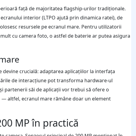
rioară față de majoritatea flagship-urilor tradiționale.
ecranului interior (LTPO ajută prin dinamica ratei), de
folosesc resursele pe ecranul mare. Pentru utilizatorii
 mult cu camera foto, o astfel de baterie ar putea asigura
 mare
devine crucială: adaptarea aplicațiilor la interfața
mizările de interacțiune pot transforma hardware-ul
 partenerii săi de aplicații vor trebui să ofere o
să — altfel, ecranul mare rămâne doar un element
200 MP în practică
te camera. Senzorul principal de 200 MP menționat în