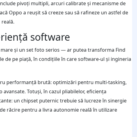
clude pivoți multipli, arcuri calibrate și mecanisme de
acă Oppo a reușit să creeze sau să rafineze un astfel de
 reală.
eriență software
 mare și un set foto serios — ar putea transforma Find
 de pe piață, în condițiile în care software-ul și ingineria
u performanță brută: optimizări pentru multi-tasking,
vansate. Totuși, în cazul pliabilelor, eficiența
nte: un chipset puternic trebuie să lucreze în sinergie
de răcire pentru a livra autonomie reală în utilizare