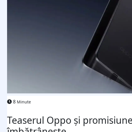
8
Minute
Teaserul Oppo și promisiune
îmbătrânește