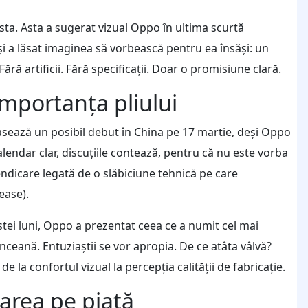
rsta. Asta a sugerat vizual Oppo în ultima scurtă
i a lăsat imaginea să vorbească pentru ea însăși: un
ră artificii. Fără specificații. Doar o promisiune clară.
importanța pliului
lasează un posibil debut în China pe 17 martie, deși Oppo
alendar clar, discuțiile contează, pentru că nu este vorba
ndicare legată de o slăbiciune tehnică pe care
ease).
stei luni, Oppo a prezentat ceea ce a numit cel mai
rânceană. Entuziaștii se vor apropia. De ce atâta vâlvă?
de la confortul vizual la percepția calității de fabricație.
narea pe piață