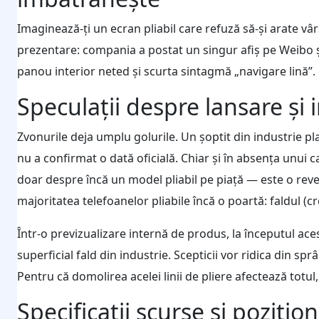
Imaginează-ți un ecran pliabil care refuză să-și arate vâ
prezentare: compania a postat un singur afiş pe Weibo ș
panou interior neted și scurta sintagmă „navigare lină”. Fă
Speculații despre lansare și 
Zvonurile deja umplu golurile. Un șoptit din industrie p
nu a confirmat o dată oficială. Chiar și în absența unui c
doar despre încă un model pliabil pe piață — este o reve
majoritatea telefoanelor pliabile încă o poartă: faldul (cr
Într-o previzualizare internă de produs, la începutul ace
superficial fald din industrie. Scepticii vor ridica din sp
Pentru că domolirea acelei linii de pliere afectează totul, 
Specificații scurse și pozițio