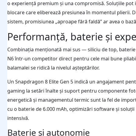
o experiență premium și una compromisă. Soluțiile pot in
blocare care eliberează presiunea în momentul plierii. D
sistem, promisiunea „aproape fără faldă” ar avea o bază
Performanță, baterie și exp
Combinația menționată mai sus — siliciu de top, baterie
N6 într-un competitor direct pentru cele mai bune pliabile
balamalei se ridică la nivelul așteptărilor.
Un Snapdragon 8 Elite Gen 5 indică un angajament pentr
gaming la setări înalte și suport pentru componente foto a
energetică și managementul termic sunt la fel de importa
cu o baterie de 6.000 mAh, optimizări software și soluții 
intensivă.
Baterie și autonomie