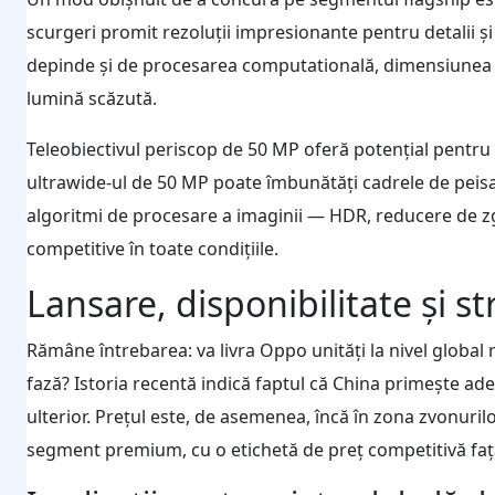
scurgeri promit rezoluții impresionante pentru detalii și p
depinde și de procesarea computatională, dimensiunea fi
lumină scăzută.
Teleobiectivul periscop de 50 MP oferă potențial pentru 
ultrawide-ul de 50 MP poate îmbunătăți cadrele de peisa
algoritmi de procesare a imaginii — HDR, reducere de 
competitive în toate condițiile.
Lansare, disponibilitate și s
Rămâne întrebarea: va livra Oppo unități la nivel global
fază? Istoria recentă indică faptul că China primește ad
ulterior. Prețul este, de asemenea, încă în zona zvonuri
segment premium, cu o etichetă de preț competitivă față 