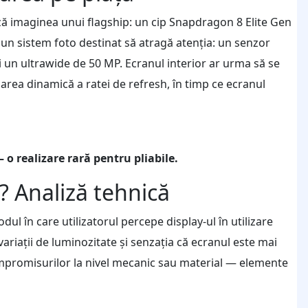
ază imaginea unui flagship: un cip Snapdragon 8 Elite Gen
 un sistem foto destinat să atragă atenția: un senzor
i un ultrawide de 50 MP. Ecranul interior ar urma să se
area dinamică a ratei de refresh, în timp ce ecranul
 o realizare rară pentru pliabile.
? Analiză tehnică
ul în care utilizatorul percepe display-ul în utilizare
 variații de luminozitate și senzația că ecranul este mai
l compromisurilor la nivel mecanic sau material — elemente