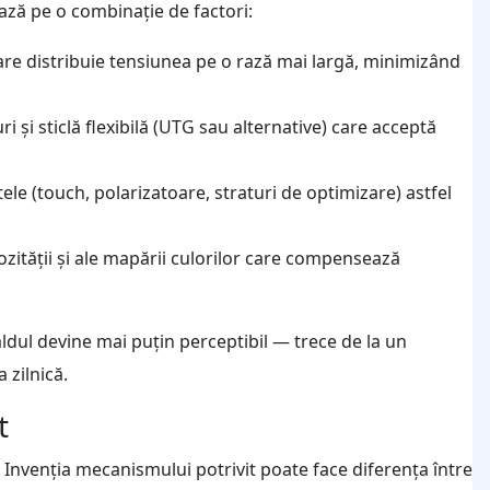
ază pe o combinație de factori:
e distribuie tensiunea pe o rază mai largă, minimizând
ri și sticlă flexibilă (UTG sau alternative) care acceptă
ele (touch, polarizatoare, straturi de optimizare) astfel
ozității și ale mapării culorilor care compensează
dul devine mai puțin perceptibil — trece de la un
 zilnică.
t
. Invenția mecanismului potrivit poate face diferența între