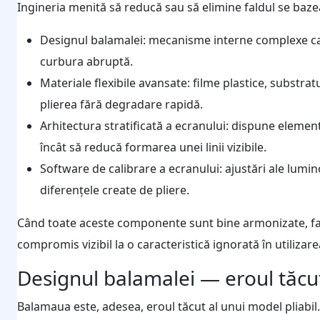
Ingineria menită să reducă sau să elimine faldul se baze
Designul balamalei: mecanisme interne complexe car
curbura abruptă.
Materiale flexibile avansate: filme plastice, substratu
plierea fără degradare rapidă.
Arhitectura stratificată a ecranului: dispune element
încât să reducă formarea unei linii vizibile.
Software de calibrare a ecranului: ajustări ale lumin
diferențele create de pliere.
Când toate aceste componente sunt bine armonizate, fal
compromis vizibil la o caracteristică ignorată în utilizarea
Designul balamalei — eroul tăcu
Balamaua este, adesea, eroul tăcut al unui model pliabil