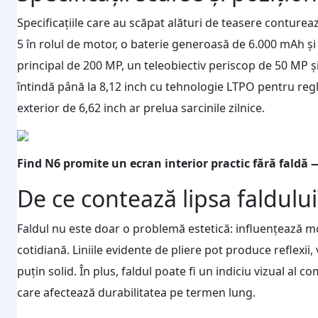
Specificațiile care au scăpat alături de teasere conture
5 în rolul de motor, o baterie generoasă de 6.000 mAh și
principal de 200 MP, un teleobiectiv periscop de 50 MP ș
întindă până la 8,12 inch cu tehnologie LTPO pentru regl
exterior de 6,62 inch ar prelua sarcinile zilnice.
Find N6 promite un ecran interior practic fără faldă —
De ce contează lipsa faldului
Faldul nu este doar o problemă estetică: influențează mod
cotidiană. Liniile evidente de pliere pot produce reflexii,
puțin solid. În plus, faldul poate fi un indiciu vizual a
care afectează durabilitatea pe termen lung.