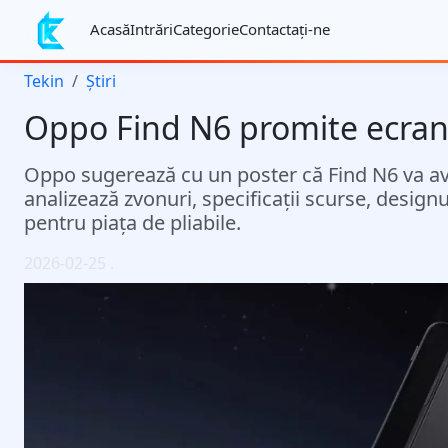
Acasă
Intrări
Categorie
Contactaţi-ne
Tekin
Știri
Oppo Find N6 promite ecran 
Oppo sugerează cu un poster că Find N6 va avea
analizează zvonuri, specificații scurse, design
pentru piața de pliabile.
2026-02-25
.