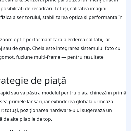
osibilități de recadrări. Totuși, calitatea imaginii
zică a senzorului, stabilizarea optică și performanța în
zoom optic performant fără pierderea calității, iar
j sau de grup. Cheia este integrarea sistemului foto cu
zgomot, fuziune multi-frame — pentru rezultate
trategie de piață
 rapid sau va păstra modelul pentru piața chineză în primă
esea primele lansări, iar extinderea globală urmează
lor; totuși, poziționarea hardware-ului sugerează un
de alte pliabile de top.