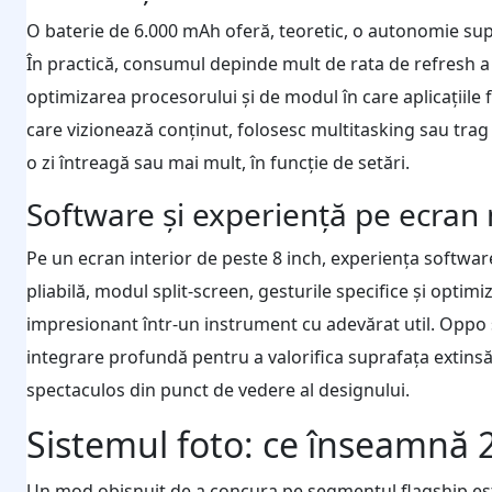
O baterie de 6.000 mAh oferă, teoretic, o autonomie supe
În practică, consumul depinde mult de rata de refresh a 
optimizarea procesorului și de modul în care aplicațiile 
care vizionează conținut, folosesc multitasking sau trag
o zi întreagă sau mai mult, în funcție de setări.
Software și experiență pe ecran
Pe un ecran interior de peste 8 inch, experiența software 
pliabilă, modul split-screen, gesturile specifice și opti
impresionant într-un instrument cu adevărat util. Oppo și
integrare profundă pentru a valorifica suprafața extin
spectaculos din punct de vedere al designului.
Sistemul foto: ce înseamnă 
Un mod obișnuit de a concura pe segmentul flagship es